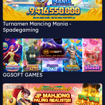
Turnamen Mancing Mania -
Spadegaming
GGSOFT GAMES