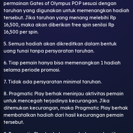
permainan Gates of Olympus POP sesuai dengan
taruhan yang digunakan untuk memenangkan hadiah
tersebut. Jika taruhan yang menang melebihi Rp
16,500, maka akan diberikan free spin senilai Rp
16,500 per spin.
5. Semua hadiah akan dikreditkan dalam bentuk
uang tunai tanpa persyaratan taruhan.
6. Tiap pemain hanya bisa memenangkan 1 hadiah
selama periode promosi.
7. Tidak ada persyaratan minimal taruhan.
8. Pragmatic Play berhak meninjau aktivitas pemain
untuk mencegah terjadinya kecurangan. Jika
ditemukan kecurangan, maka Pragmatic Play berhak
membatalkan hadiah dari hasil kecurangan pemain
tersebut.