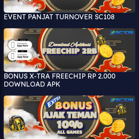
EVENT PANJAT TURNOVER SC108
BONUS X-TRA FREECHIP RP 2.000
DOWNLOAD APK