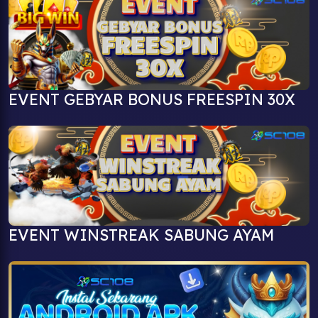
EVENT GEBYAR BONUS FREESPIN 30X
EVENT WINSTREAK SABUNG AYAM