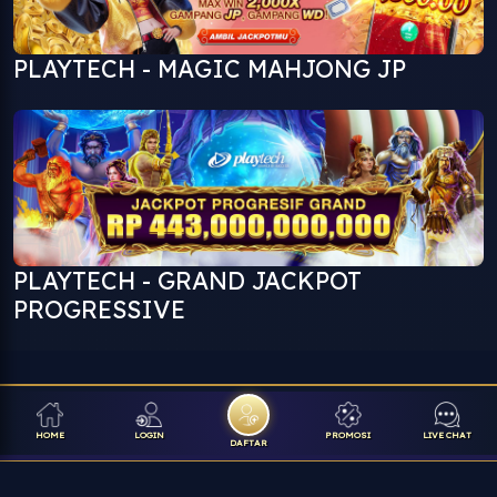
PLAYTECH - MAGIC MAHJONG JP
PLAYTECH - GRAND JACKPOT
PROGRESSIVE
SC108: Wadah Akun Hoki Slot Mania & Prediksi Togel Akurat 2026
SC108: Wadah Akun Hoki Slot Mania & Prediksi Togel Akurat 2026
SC108: Wadah Akun Hoki Slot Mania & Prediksi Togel Akurat 2026
SC108: Wadah Akun Hoki Slot Mania & Prediksi Togel Akurat 2026
SC108: Wadah Akun Hoki Slot Mania & Prediksi Togel Akurat 2026
SC108: Wadah Akun Hoki Slot Mania & Prediksi Togel Akurat 2026
SC108: Wadah Akun Hoki Slot Mania & Prediksi Togel Akurat 2026
SC108: Wadah Akun Hoki Slot Mania & Prediksi Togel Akurat 2026
SC108: Wadah Akun Hoki Slot Mania & Prediksi Togel Akurat 2026
SC108: Wadah Akun Hoki Slot Mania & Prediksi Togel Akurat 2026
SC108: Wadah Akun Hoki Slot Mania & Prediksi Togel Akurat 2026
SC108: Wadah Akun Hoki Slot Mania & Prediksi Togel Akurat 2026
SC108: Wadah Akun Hoki Slot Mania & Prediksi Togel Akurat 2026
SC108: Wadah Akun Hoki Slot Mania & Prediksi Togel Akurat 2026
SC108: Wadah Akun Hoki Slot Mania & Prediksi Togel Akurat 2026
SC108: Wadah Akun Hoki Slot Mania & Prediksi Togel Akurat 2026
SC108: Wadah Akun Hoki Slot Mania & Prediksi Togel Akurat 2026
SC108: Wadah Akun Hoki Slot Mania & Prediksi Togel Akurat 2026
SC108: Wadah Akun Hoki Slot Mania & Prediksi Togel Akurat 2026
SC108: Wadah Akun Hoki Slot Mania & Prediksi Togel Akurat 2026
SC108: Wadah Akun Hoki Slot Mania & Prediksi Togel Akurat 2026
SC108: Wadah Akun Hoki Slot Mania & Prediksi Togel Akurat 2026
SC108: Wadah Akun Hoki Slot Mania & Prediksi Togel Akurat 2026
SC108: Wadah Akun Hoki Slot Mania & Prediksi Togel Akurat 2026
SC108: Wadah Akun Hoki Slot Mania & Prediksi Togel Akurat 2026
SC108: Wadah Akun Hoki Slot Mania & Prediksi Togel Akurat 2026
SC108: Wadah Akun Hoki Slot Mania & Prediksi Togel Akurat 2026
SC108: Wadah Akun Hoki Slot Mania & Prediksi Togel Akurat 2026
SC108: Wadah Akun Hoki Slot Mania & Prediksi Togel Akurat 2026
SC108: Wadah Akun Hoki Slot Mania & Prediksi Togel Akurat 2026
SC108: Wadah Akun Hoki Slot Mania & Prediksi Togel Akurat 2026
SC108: Wadah Akun Hoki Slot Mania & Prediksi Togel Akurat 2026
SC108: Wadah Akun Hoki Slot Mania & Prediksi Togel Akurat 2026
SC108: Wadah Akun Hoki Slot Mania & Prediksi Togel Akurat 2026
SC108: Wadah Akun Hoki Slot Mania & Prediksi Togel Akurat 2026
SC108: Wadah Akun Hoki Slot Mania & Prediksi Togel Akurat 2026
SC108: Wadah Akun Hoki Slot Mania & Prediksi Togel Akurat 2026
SC108: Wadah Akun Hoki Slot Mania & Prediksi Togel Akurat 2026
SC108: Wadah Akun Hoki Slot Mania & Prediksi Togel Akurat 2026
SC108: Wadah Akun Hoki Slot Mania & Prediksi Togel Akurat 2026
SC108: Wadah Akun Hoki Slot Mania & Prediksi Togel Akurat 2026
SC108: Wadah Akun Hoki Slot Mania & Prediksi Togel Akurat 2026
SC108: Wadah Akun Hoki Slot Mania & Prediksi Togel Akurat 2026
SC108: Wadah Akun Hoki Slot Mania & Prediksi Togel Akurat 2026
SC108: Wadah Akun Hoki Slot Mania & Prediksi Togel Akurat 2026
SC108: Wadah Akun Hoki Slot Mania & Prediksi Togel Akurat 2026
SC108: Wadah Akun Hoki Slot Mania & Prediksi Togel Akurat 2026
SC108: Wadah Akun Hoki Slot Mania & Prediksi Togel Akurat 2026
SC108: Wadah Akun Hoki Slot Mania & Prediksi Togel Akurat 2026
SC108: Wadah Akun Hoki Slot Mania & Prediksi Togel Akurat 2026
SC108: Wadah Akun Hoki Slot Mania & Prediksi Togel Akurat 2026
SC108: Wadah Akun Hoki Slot Mania & Prediksi Togel Akurat 2026
SC108: Wadah Akun Hoki Slot Mania & Prediksi Togel Akurat 2026
SC108: Wadah Akun Hoki Slot Mania & Prediksi Togel Akurat 2026
SC108: Wadah Akun Hoki Slot Mania & Prediksi Togel Akurat 2026
SC108: Wadah Akun Hoki Slot Mania & Prediksi Togel Akurat 2026
SC108: Wadah Akun Hoki Slot Mania & Prediksi Togel Akurat 2026
SC108: Wadah Akun Hoki Slot Mania & Prediksi Togel Akurat 2026
SC108: Wadah Akun Hoki Slot Mania & Prediksi Togel Akurat 2026
SC108: Wadah Akun Hoki Slot Mania & Prediksi Togel Akurat 2026
SC108: Wadah Akun Hoki Slot Mania & Prediksi Togel Akurat 2026
SC108: Wadah Akun Hoki Slot Mania & Prediksi Togel Akurat 2026
SC108: Wadah Akun Hoki Slot Mania & Prediksi Togel Akurat 2026
SC108: Wadah Akun Hoki Slot Mania & Prediksi Togel Akurat 2026
SC108: Wadah Akun Hoki Slot Mania & Prediksi Togel Akurat 2026
SC108: Wadah Akun Hoki Slot Mania & Prediksi Togel Akurat 2026
SC108: Wadah Akun Hoki Slot Mania & Prediksi Togel Akurat 2026
SC108: Wadah Akun Hoki Slot Mania & Prediksi Togel Akurat 2026
SC108: Wadah Akun Hoki Slot Mania & Prediksi Togel Akurat 2026
SC108: Wadah Akun Hoki Slot Mania & Prediksi Togel Akurat 2026
SC108: Wadah Akun Hoki Slot Mania & Prediksi Togel Akurat 2026
SC108: Wadah Akun Hoki Slot Mania & Prediksi Togel Akurat 2026
SC108: Wadah Akun Hoki Slot Mania & Prediksi Togel Akurat 2026
SC108: Wadah Akun Hoki Slot Mania & Prediksi Togel Akurat 2026
SC108: Wadah Akun Hoki Slot Mania & Prediksi Togel Akurat 2026
SC108: Wadah Akun Hoki Slot Mania & Prediksi Togel Akurat 2026
SC108: Wadah Akun Hoki Slot Mania & Prediksi Togel Akurat 2026
SC108: Wadah Akun Hoki Slot Mania & Prediksi Togel Akurat 2026
SC108: Wadah Akun Hoki Slot Mania & Prediksi Togel Akurat 2026
SC108: Wadah Akun Hoki Slot Mania & Prediksi Togel Akurat 2026
SC108: Wadah Akun Hoki Slot Mania & Prediksi Togel Akurat 2026
SC108: Wadah Akun Hoki Slot Mania & Prediksi Togel Akurat 2026
SC108: Wadah Akun Hoki Slot Mania & Prediksi Togel Akurat 2026
SC108: Wadah Akun Hoki Slot Mania & Prediksi Togel Akurat 2026
SC108: Wadah Akun Hoki Slot Mania & Prediksi Togel Akurat 2026
SC108: Wadah Akun Hoki Slot Mania & Prediksi Togel Akurat 2026
SC108: Wadah Akun Hoki Slot Mania & Prediksi Togel Akurat 2026
SC108: Wadah Akun Hoki Slot Mania & Prediksi Togel Akurat 2026
SC108: Wadah Akun Hoki Slot Mania & Prediksi Togel Akurat 2026
SC108: Wadah Akun Hoki Slot Mania & Prediksi Togel Akurat 2026
SC108: Wadah Akun Hoki Slot Mania & Prediksi Togel Akurat 2026
SC108: Wadah Akun Hoki Slot Mania & Prediksi Togel Akurat 2026
SC108: Wadah Akun Hoki Slot Mania & Prediksi Togel Akurat 2026
SC108: Wadah Akun Hoki Slot Mania & Prediksi Togel Akurat 2026
SC108: Wadah Akun Hoki Slot Mania & Prediksi Togel Akurat 2026
SC108: Wadah Akun Hoki Slot Mania & Prediksi Togel Akurat 2026
SC108: Wadah Akun Hoki Slot Mania & Prediksi Togel Akurat 2026
SC108: Wadah Akun Hoki Slot Mania & Prediksi Togel Akurat 2026
SC108: Wadah Akun Hoki Slot Mania & Prediksi Togel Akurat 2026
SC108: Wadah Akun Hoki Slot Mania & Prediksi Togel Akurat 2026
SC108: Wadah Akun Hoki Slot Mania & Prediksi Togel Akurat 2026
SC108: Wadah Akun Hoki Slot Mania & Prediksi Togel Akurat 2026
SC108: Wadah Akun Hoki Slot Mania & Prediksi Togel Akurat 2026
SC108: Wadah Akun Hoki Slot Mania & Prediksi Togel Akurat 2026
SC108: Wadah Akun Hoki Slot Mania & Prediksi Togel Akurat 2026
SC108: Wadah Akun Hoki Slot Mania & Prediksi Togel Akurat 2026
SC108: Wadah Akun Hoki Slot Mania & Prediksi Togel Akurat 2026
SC108: Wadah Akun Hoki Slot Mania & Prediksi Togel Akurat 2026
SC108: Wadah Akun Hoki Slot Mania & Prediksi Togel Akurat 2026
SC108: Wadah Akun Hoki Slot Mania & Prediksi Togel Akurat 2026
SC108: Wadah Akun Hoki Slot Mania & Prediksi Togel Akurat 2026
SC108: Wadah Akun Hoki Slot Mania & Prediksi Togel Akurat 2026
SC108: Wadah Akun Hoki Slot Mania & Prediksi Togel Akurat 2026
SC108: Wadah Akun Hoki Slot Mania & Prediksi Togel Akurat 2026
SC108: Wadah Akun Hoki Slot Mania & Prediksi Togel Akurat 2026
SC108: Wadah Akun Hoki Slot Mania & Prediksi Togel Akurat 2026
SC108: Wadah Akun Hoki Slot Mania & Prediksi Togel Akurat 2026
SC108: Wadah Akun Hoki Slot Mania & Prediksi Togel Akurat 2026
SC108: Wadah Akun Hoki Slot Mania & Prediksi Togel Akurat 2026
SC108: Wadah Akun Hoki Slot Mania & Prediksi Togel Akurat 2026
SC108: Wadah Akun Hoki Slot Mania & Prediksi Togel Akurat 2026
SC108: Wadah Akun Hoki Slot Mania & Prediksi Togel Akurat 2026
SC108: Wadah Akun Hoki Slot Mania & Prediksi Togel Akurat 2026
SC108: Wadah Akun Hoki Slot Mania & Prediksi Togel Akurat 2026
SC108: Wadah Akun Hoki Slot Mania & Prediksi Togel Akurat 2026
SC108: Wadah Akun Hoki Slot Mania & Prediksi Togel Akurat 2026
SC108: Wadah Akun Hoki Slot Mania & Prediksi Togel Akurat 2026
SC108: Wadah Akun Hoki Slot Mania & Prediksi Togel Akurat 2026
SC108: Wadah Akun Hoki Slot Mania & Prediksi Togel Akurat 2026
SC108: Wadah Akun Hoki Slot Mania & Prediksi Togel Akurat 2026
SC108: Wadah Akun Hoki Slot Mania & Prediksi Togel Akurat 2026
SC108: Wadah Akun Hoki Slot Mania & Prediksi Togel Akurat 2026
SC108: Wadah Akun Hoki Slot Mania & Prediksi Togel Akurat 2026
SC108: Wadah Akun Hoki Slot Mania & Prediksi Togel Akurat 2026
SC108: Wadah Akun Hoki Slot Mania & Prediksi Togel Akurat 2026
SC108: Wadah Akun Hoki Slot Mania & Prediksi Togel Akurat 2026
SC108: Wadah Akun Hoki Slot Mania & Prediksi Togel Akurat 2026
SC108: Wadah Akun Hoki Slot Mania & Prediksi Togel Akurat 2026
SC108: Wadah Akun Hoki Slot Mania & Prediksi Togel Akurat 2026
SC108: Wadah Akun Hoki Slot Mania & Prediksi Togel Akurat 2026
SC108: Wadah Akun Hoki Slot Mania & Prediksi Togel Akurat 2026
SC108: Wadah Akun Hoki Slot Mania & Prediksi Togel Akurat 2026
SC108: Wadah Akun Hoki Slot Mania & Prediksi Togel Akurat 2026
SC108: Wadah Akun Hoki Slot Mania & Prediksi Togel Akurat 2026
SC108: Wadah Akun Hoki Slot Mania & Prediksi Togel Akurat 2026
SC108: Wadah Akun Hoki Slot Mania & Prediksi Togel Akurat 2026
SC108: Wadah Akun Hoki Slot Mania & Prediksi Togel Akurat 2026
SC108: Wadah Akun Hoki Slot Mania & Prediksi Togel Akurat 2026
SC108: Wadah Akun Hoki Slot Mania & Prediksi Togel Akurat 2026
SC108: Wadah Akun Hoki Slot Mania & Prediksi Togel Akurat 2026
SC108: Wadah Akun Hoki Slot Mania & Prediksi Togel Akurat 2026
SC108: Wadah Akun Hoki Slot Mania & Prediksi Togel Akurat 2026
SC108: Wadah Akun Hoki Slot Mania & Prediksi Togel Akurat 2026
SC108: Wadah Akun Hoki Slot Mania & Prediksi Togel Akurat 2026
SC108: Wadah Akun Hoki Slot Mania & Prediksi Togel Akurat 2026
SC108: Wadah Akun Hoki Slot Mania & Prediksi Togel Akurat 2026
SC108: Wadah Akun Hoki Slot Mania & Prediksi Togel Akurat 2026
SC108: Wadah Akun Hoki Slot Mania & Prediksi Togel Akurat 2026
SC108: Wadah Akun Hoki Slot Mania & Prediksi Togel Akurat 2026
SC108: Wadah Akun Hoki Slot Mania & Prediksi Togel Akurat 2026
SC108: Wadah Akun Hoki Slot Mania & Prediksi Togel Akurat 2026
SC108: Wadah Akun Hoki Slot Mania & Prediksi Togel Akurat 2026
SC108: Wadah Akun Hoki Slot Mania & Prediksi Togel Akurat 2026
SC108: Wadah Akun Hoki Slot Mania & Prediksi Togel Akurat 2026
SC108: Wadah Akun Hoki Slot Mania & Prediksi Togel Akurat 2026
SC108: Wadah Akun Hoki Slot Mania & Prediksi Togel Akurat 2026
SC108: Wadah Akun Hoki Slot Mania & Prediksi Togel Akurat 2026
SC108: Wadah Akun Hoki Slot Mania & Prediksi Togel Akurat 2026
SC108: Wadah Akun Hoki Slot Mania & Prediksi Togel Akurat 2026
SC108: Wadah Akun Hoki Slot Mania & Prediksi Togel Akurat 2026
SC108: Wadah Akun Hoki Slot Mania & Prediksi Togel Akurat 2026
SC108: Wadah Akun Hoki Slot Mania & Prediksi Togel Akurat 2026
SC108: Wadah Akun Hoki Slot Mania & Prediksi Togel Akurat 2026
SC108: Wadah Akun Hoki Slot Mania & Prediksi Togel Akurat 2026
SC108: Wadah Akun Hoki Slot Mania & Prediksi Togel Akurat 2026
SC108: Wadah Akun Hoki Slot Mania & Prediksi Togel Akurat 2026
SC108: Wadah Akun Hoki Slot Mania & Prediksi Togel Akurat 2026
SC108: Wadah Akun Hoki Slot Mania & Prediksi Togel Akurat 2026
SC108: Wadah Akun Hoki Slot Mania & Prediksi Togel Akurat 2026
SC108: Wadah Akun Hoki Slot Mania & Prediksi Togel Akurat 2026
SC108: Wadah Akun Hoki Slot Mania & Prediksi Togel Akurat 2026
SC108: Wadah Akun Hoki Slot Mania & Prediksi Togel Akurat 2026
SC108: Wadah Akun Hoki Slot Mania & Prediksi Togel Akurat 2026
SC108: Wadah Akun Hoki Slot Mania & Prediksi Togel Akurat 2026
SC108: Wadah Akun Hoki Slot Mania & Prediksi Togel Akurat 2026
SC108: Wadah Akun Hoki Slot Mania & Prediksi Togel Akurat 2026
SC108: Wadah Akun Hoki Slot Mania & Prediksi Togel Akurat 2026
SC108: Wadah Akun Hoki Slot Mania & Prediksi Togel Akurat 2026
SC108: Wadah Akun Hoki Slot Mania & Prediksi Togel Akurat 2026
SC108: Wadah Akun Hoki Slot Mania & Prediksi Togel Akurat 2026
SC108: Wadah Akun Hoki Slot Mania & Prediksi Togel Akurat 2026
SC108: Wadah Akun Hoki Slot Mania & Prediksi Togel Akurat 2026
SC108: Wadah Akun Hoki Slot Mania & Prediksi Togel Akurat 2026
SC108: Wadah Akun Hoki Slot Mania & Prediksi Togel Akurat 2026
SC108: Wadah Akun Hoki Slot Mania & Prediksi Togel Akurat 2026
SC108: Wadah Akun Hoki Slot Mania & Prediksi Togel Akurat 2026
SC108: Wadah Akun Hoki Slot Mania & Prediksi Togel Akurat 2026
SC108: Wadah Akun Hoki Slot Mania & Prediksi Togel Akurat 2026
SC108: Wadah Akun Hoki Slot Mania & Prediksi Togel Akurat 2026
SC108: Wadah Akun Hoki Slot Mania & Prediksi Togel Akurat 2026
SC108: Wadah Akun Hoki Slot Mania & Prediksi Togel Akurat 2026
SC108: Wadah Akun Hoki Slot Mania & Prediksi Togel Akurat 2026
SC108: Wadah Akun Hoki Slot Mania & Prediksi Togel Akurat 2026
SC108: Wadah Akun Hoki Slot Mania & Prediksi Togel Akurat 2026
SC108: Wadah Akun Hoki Slot Mania & Prediksi Togel Akurat 2026
SC108: Wadah Akun Hoki Slot Mania & Prediksi Togel Akurat 2026
SC108: Wadah Akun Hoki Slot Mania & Prediksi Togel Akurat 2026
SC108: Wadah Akun Hoki Slot Mania & Prediksi Togel Akurat 2026
SC108: Wadah Akun Hoki Slot Mania & Prediksi Togel Akurat 2026
SC108: Wadah Akun Hoki Slot Mania & Prediksi Togel Akurat 2026
SC108: Wadah Akun Hoki Slot Mania & Prediksi Togel Akurat 2026
SC108: Wadah Akun Hoki Slot Mania & Prediksi Togel Akurat 2026
SC108: Wadah Akun Hoki Slot Mania & Prediksi Togel Akurat 2026
SC108: Wadah Akun Hoki Slot Mania & Prediksi Togel Akurat 2026
SC108: Wadah Akun Hoki Slot Mania & Prediksi Togel Akurat 2026
SC108: Wadah Akun Hoki Slot Mania & Prediksi Togel Akurat 2026
SC108: Wadah Akun Hoki Slot Mania & Prediksi Togel Akurat 2026
SC108: Wadah Akun Hoki Slot Mania & Prediksi Togel Akurat 2026
SC108: Wadah Akun Hoki Slot Mania & Prediksi Togel Akurat 2026
SC108: Wadah Akun Hoki Slot Mania & Prediksi Togel Akurat 2026
SC108: Wadah Akun Hoki Slot Mania & Prediksi Togel Akurat 2026
SC108: Wadah Akun Hoki Slot Mania & Prediksi Togel Akurat 2026
SC108: Wadah Akun Hoki Slot Mania & Prediksi Togel Akurat 2026
SC108: Wadah Akun Hoki Slot Mania & Prediksi Togel Akurat 2026
SC108: Wadah Akun Hoki Slot Mania & Prediksi Togel Akurat 2026
SC108: Wadah Akun Hoki Slot Mania & Prediksi Togel Akurat 2026
SC108: Wadah Akun Hoki Slot Mania & Prediksi Togel Akurat 2026
SC108: Wadah Akun Hoki Slot Mania & Prediksi Togel Akurat 2026
SC108: Wadah Akun Hoki Slot Mania & Prediksi Togel Akurat 2026
SC108: Wadah Akun Hoki Slot Mania & Prediksi Togel Akurat 2026
SC108: Wadah Akun Hoki Slot Mania & Prediksi Togel Akurat 2026
SC108: Wadah Akun Hoki Slot Mania & Prediksi Togel Akurat 2026
SC108: Wadah Akun Hoki Slot Mania & Prediksi Togel Akurat 2026
SC108: Wadah Akun Hoki Slot Mania & Prediksi Togel Akurat 2026
SC108: Wadah Akun Hoki Slot Mania & Prediksi Togel Akurat 2026
SC108: Wadah Akun Hoki Slot Mania & Prediksi Togel Akurat 2026
SC108: Wadah Akun Hoki Slot Mania & Prediksi Togel Akurat 2026
SC108: Wadah Akun Hoki Slot Mania & Prediksi Togel Akurat 2026
SC108: Wadah Akun Hoki Slot Mania & Prediksi Togel Akurat 2026
SC108: Wadah Akun Hoki Slot Mania & Prediksi Togel Akurat 2026
SC108: Wadah Akun Hoki Slot Mania & Prediksi Togel Akurat 2026
SC108: Wadah Akun Hoki Slot Mania & Prediksi Togel Akurat 2026
SC108: Wadah Akun Hoki Slot Mania & Prediksi Togel Akurat 2026
SC108: Wadah Akun Hoki Slot Mania & Prediksi Togel Akurat 2026
SC108: Wadah Akun Hoki Slot Mania & Prediksi Togel Akurat 2026
SC108: Wadah Akun Hoki Slot Mania & Prediksi Togel Akurat 2026
SC108: Wadah Akun Hoki Slot Mania & Prediksi Togel Akurat 2026
SC108: Wadah Akun Hoki Slot Mania & Prediksi Togel Akurat 2026
SC108: Wadah Akun Hoki Slot Mania & Prediksi Togel Akurat 2026
SC108: Wadah Akun Hoki Slot Mania & Prediksi Togel Akurat 2026
SC108: Wadah Akun Hoki Slot Mania & Prediksi Togel Akurat 2026
SC108: Wadah Akun Hoki Slot Mania & Prediksi Togel Akurat 2026
SC108: Wadah Akun Hoki Slot Mania & Prediksi Togel Akurat 2026
SC108: Wadah Akun Hoki Slot Mania & Prediksi Togel Akurat 2026
SC108: Wadah Akun Hoki Slot Mania & Prediksi Togel Akurat 2026
SC108: Wadah Akun Hoki Slot Mania & Prediksi Togel Akurat 2026
SC108: Wadah Akun Hoki Slot Mania & Prediksi Togel Akurat 2026
SC108: Wadah Akun Hoki Slot Mania & Prediksi Togel Akurat 2026
SC108: Wadah Akun Hoki Slot Mania & Prediksi Togel Akurat 2026
HOME
SC108: Wadah Akun Hoki Slot Mania & Prediksi Togel Akurat 2026
SC108: Wadah Akun Hoki Slot Mania & Prediksi Togel Akurat 2026
LOGIN
SC108: Wadah Akun Hoki Slot Mania & Prediksi Togel Akurat 2026
SC108: Wadah Akun Hoki Slot Mania & Prediksi Togel Akurat 2026
SC108: Wadah Akun Hoki Slot Mania & Prediksi Togel Akurat 2026
PROMOSI
SC108: Wadah Akun Hoki Slot Mania & Prediksi Togel Akurat 2026
SC108: Wadah Akun Hoki Slot Mania & Prediksi Togel Akurat 2026
LIVE CHAT
SC108: Wadah Akun Hoki Slot Mania & Prediksi Togel Akurat 2026
SC108: Wadah Akun Hoki Slot Mania & Prediksi Togel Akurat 2026
SC108: Wadah Akun Hoki Slot Mania & Prediksi Togel Akurat 2026
SC108: Wadah Akun Hoki Slot Mania & Prediksi Togel Akurat 2026
SC108: Wadah Akun Hoki Slot Mania & Prediksi Togel Akurat 2026
SC108: Wadah Akun Hoki Slot Mania & Prediksi Togel Akurat 2026
SC108: Wadah Akun Hoki Slot Mania & Prediksi Togel Akurat 2026
SC108: Wadah Akun Hoki Slot Mania & Prediksi Togel Akurat 2026
SC108: Wadah Akun Hoki Slot Mania & Prediksi Togel Akurat 2026
SC108: Wadah Akun Hoki Slot Mania & Prediksi Togel Akurat 2026
SC108: Wadah Akun Hoki Slot Mania & Prediksi Togel Akurat 2026
SC108: Wadah Akun Hoki Slot Mania & Prediksi Togel Akurat 2026
SC108: Wadah Akun Hoki Slot Mania & Prediksi Togel Akurat 2026
SC108: Wadah Akun Hoki Slot Mania & Prediksi Togel Akurat 2026
SC108: Wadah Akun Hoki Slot Mania & Prediksi Togel Akurat 2026
SC108: Wadah Akun Hoki Slot Mania & Prediksi Togel Akurat 2026
SC108: Wadah Akun Hoki Slot Mania & Prediksi Togel Akurat 2026
SC108: Wadah Akun Hoki Slot Mania & Prediksi Togel Akurat 2026
SC108: Wadah Akun Hoki Slot Mania & Prediksi Togel Akurat 2026
SC108: Wadah Akun Hoki Slot Mania & Prediksi Togel Akurat 2026
SC108: Wadah Akun Hoki Slot Mania & Prediksi Togel Akurat 2026
SC108: Wadah Akun Hoki Slot Mania & Prediksi Togel Akurat 2026
SC108: Wadah Akun Hoki Slot Mania & Prediksi Togel Akurat 2026
SC108: Wadah Akun Hoki Slot Mania & Prediksi Togel Akurat 2026
SC108: Wadah Akun Hoki Slot Mania & Prediksi Togel Akurat 2026
SC108: Wadah Akun Hoki Slot Mania & Prediksi Togel Akurat 2026
SC108: Wadah Akun Hoki Slot Mania & Prediksi Togel Akurat 2026
SC108: Wadah Akun Hoki Slot Mania & Prediksi Togel Akurat 2026
SC108: Wadah Akun Hoki Slot Mania & Prediksi Togel Akurat 2026
SC108: Wadah Akun Hoki Slot Mania & Prediksi Togel Akurat 2026
SC108: Wadah Akun Hoki Slot Mania & Prediksi Togel Akurat 2026
SC108: Wadah Akun Hoki Slot Mania & Prediksi Togel Akurat 2026
SC108: Wadah Akun Hoki Slot Mania & Prediksi Togel Akurat 2026
SC108: Wadah Akun Hoki Slot Mania & Prediksi Togel Akurat 2026
SC108: Wadah Akun Hoki Slot Mania & Prediksi Togel Akurat 2026
SC108: Wadah Akun Hoki Slot Mania & Prediksi Togel Akurat 2026
SC108: Wadah Akun Hoki Slot Mania & Prediksi Togel Akurat 2026
SC108: Wadah Akun Hoki Slot Mania & Prediksi Togel Akurat 2026
SC108: Wadah Akun Hoki Slot Mania & Prediksi Togel Akurat 2026
SC108: Wadah Akun Hoki Slot Mania & Prediksi Togel Akurat 2026
SC108: Wadah Akun Hoki Slot Mania & Prediksi Togel Akurat 2026
SC108: Wadah Akun Hoki Slot Mania & Prediksi Togel Akurat 2026
SC108: Wadah Akun Hoki Slot Mania & Prediksi Togel Akurat 2026
SC108: Wadah Akun Hoki Slot Mania & Prediksi Togel Akurat 2026
SC108: Wadah Akun Hoki Slot Mania & Prediksi Togel Akurat 2026
SC108: Wadah Akun Hoki Slot Mania & Prediksi Togel Akurat 2026
SC108: Wadah Akun Hoki Slot Mania & Prediksi Togel Akurat 2026
SC108: Wadah Akun Hoki Slot Mania & Prediksi Togel Akurat 2026
SC108: Wadah Akun Hoki Slot Mania & Prediksi Togel Akurat 2026
SC108: Wadah Akun Hoki Slot Mania & Prediksi Togel Akurat 2026
SC108: Wadah Akun Hoki Slot Mania & Prediksi Togel Akurat 2026
SC108: Wadah Akun Hoki Slot Mania & Prediksi Togel Akurat 2026
SC108: Wadah Akun Hoki Slot Mania & Prediksi Togel Akurat 2026
SC108: Wadah Akun Hoki Slot Mania & Prediksi Togel Akurat 2026
SC108: Wadah Akun Hoki Slot Mania & Prediksi Togel Akurat 2026
SC108: Wadah Akun Hoki Slot Mania & Prediksi Togel Akurat 2026
SC108: Wadah Akun Hoki Slot Mania & Prediksi Togel Akurat 2026
SC108: Wadah Akun Hoki Slot Mania & Prediksi Togel Akurat 2026
SC108: Wadah Akun Hoki Slot Mania & Prediksi Togel Akurat 2026
SC108: Wadah Akun Hoki Slot Mania & Prediksi Togel Akurat 2026
SC108: Wadah Akun Hoki Slot Mania & Prediksi Togel Akurat 2026
SC108: Wadah Akun Hoki Slot Mania & Prediksi Togel Akurat 2026
SC108: Wadah Akun Hoki Slot Mania & Prediksi Togel Akurat 2026
SC108: Wadah Akun Hoki Slot Mania & Prediksi Togel Akurat 2026
SC108: Wadah Akun Hoki Slot Mania & Prediksi Togel Akurat 2026
SC108: Wadah Akun Hoki Slot Mania & Prediksi Togel Akurat 2026
DAFTAR
SC108: Wadah Akun Hoki Slot Mania & Prediksi Togel Akurat 2026
SC108: Wadah Akun Hoki Slot Mania & Prediksi Togel Akurat 2026
SC108: Wadah Akun Hoki Slot Mania & Prediksi Togel Akurat 2026
SC108: Wadah Akun Hoki Slot Mania & Prediksi Togel Akurat 2026
SC108: Wadah Akun Hoki Slot Mania & Prediksi Togel Akurat 2026
SC108: Wadah Akun Hoki Slot Mania & Prediksi Togel Akurat 2026
SC108: Wadah Akun Hoki Slot Mania & Prediksi Togel Akurat 2026
SC108: Wadah Akun Hoki Slot Mania & Prediksi Togel Akurat 2026
SC108: Wadah Akun Hoki Slot Mania & Prediksi Togel Akurat 2026
SC108: Wadah Akun Hoki Slot Mania & Prediksi Togel Akurat 2026
SC108: Wadah Akun Hoki Slot Mania & Prediksi Togel Akurat 2026
SC108: Wadah Akun Hoki Slot Mania & Prediksi Togel Akurat 2026
SC108: Wadah Akun Hoki Slot Mania & Prediksi Togel Akurat 2026
SC108: Wadah Akun Hoki Slot Mania & Prediksi Togel Akurat 2026
SC108: Wadah Akun Hoki Slot Mania & Prediksi Togel Akurat 2026
SC108: Wadah Akun Hoki Slot Mania & Prediksi Togel Akurat 2026
SC108: Wadah Akun Hoki Slot Mania & Prediksi Togel Akurat 2026
SC108: Wadah Akun Hoki Slot Mania & Prediksi Togel Akurat 2026
SC108: Wadah Akun Hoki Slot Mania & Prediksi Togel Akurat 2026
SC108: Wadah Akun Hoki Slot Mania & Prediksi Togel Akurat 2026
SC108: Wadah Akun Hoki Slot Mania & Prediksi Togel Akurat 2026
SC108: Wadah Akun Hoki Slot Mania & Prediksi Togel Akurat 2026
SC108: Wadah Akun Hoki Slot Mania & Prediksi Togel Akurat 2026
SC108: Wadah Akun Hoki Slot Mania & Prediksi Togel Akurat 2026
SC108: Wadah Akun Hoki Slot Mania & Prediksi Togel Akurat 2026
SC108: Wadah Akun Hoki Slot Mania & Prediksi Togel Akurat 2026
SC108: Wadah Akun Hoki Slot Mania & Prediksi Togel Akurat 2026
SC108: Wadah Akun Hoki Slot Mania & Prediksi Togel Akurat 2026
SC108: Wadah Akun Hoki Slot Mania & Prediksi Togel Akurat 2026
SC108: Wadah Akun Hoki Slot Mania & Prediksi Togel Akurat 2026
SC108: Wadah Akun Hoki Slot Mania & Prediksi Togel Akurat 2026
SC108: Wadah Akun Hoki Slot Mania & Prediksi Togel Akurat 2026
SC108: Wadah Akun Hoki Slot Mania & Prediksi Togel Akurat 2026
SC108: Wadah Akun Hoki Slot Mania & Prediksi Togel Akurat 2026
SC108: Wadah Akun Hoki Slot Mania & Prediksi Togel Akurat 2026
SC108: Wadah Akun Hoki Slot Mania & Prediksi Togel Akurat 2026
SC108: Wadah Akun Hoki Slot Mania & Prediksi Togel Akurat 2026
SC108: Wadah Akun Hoki Slot Mania & Prediksi Togel Akurat 2026
SC108: Wadah Akun Hoki Slot Mania & Prediksi Togel Akurat 2026
SC108: Wadah Akun Hoki Slot Mania & Prediksi Togel Akurat 2026
SC108: Wadah Akun Hoki Slot Mania & Prediksi Togel Akurat 2026
SC108: Wadah Akun Hoki Slot Mania & Prediksi Togel Akurat 2026
SC108: Wadah Akun Hoki Slot Mania & Prediksi Togel Akurat 2026
SC108: Wadah Akun Hoki Slot Mania & Prediksi Togel Akurat 2026
SC108: Wadah Akun Hoki Slot Mania & Prediksi Togel Akurat 2026
SC108: Wadah Akun Hoki Slot Mania & Prediksi Togel Akurat 2026
SC108: Wadah Akun Hoki Slot Mania & Prediksi Togel Akurat 2026
SC108: Wadah Akun Hoki Slot Mania & Prediksi Togel Akurat 2026
SC108: Wadah Akun Hoki Slot Mania & Prediksi Togel Akurat 2026
SC108: Wadah Akun Hoki Slot Mania & Prediksi Togel Akurat 2026
SC108: Wadah Akun Hoki Slot Mania & Prediksi Togel Akurat 2026
SC108: Wadah Akun Hoki Slot Mania & Prediksi Togel Akurat 2026
SC108: Wadah Akun Hoki Slot Mania & Prediksi Togel Akurat 2026
SC108: Wadah Akun Hoki Slot Mania & Prediksi Togel Akurat 2026
SC108: Wadah Akun Hoki Slot Mania & Prediksi Togel Akurat 2026
SC108: Wadah Akun Hoki Slot Mania & Prediksi Togel Akurat 2026
SC108: Wadah Akun Hoki Slot Mania & Prediksi Togel Akurat 2026
SC108: Wadah Akun Hoki Slot Mania & Prediksi Togel Akurat 2026
SC108: Wadah Akun Hoki Slot Mania & Prediksi Togel Akurat 2026
SC108: Wadah Akun Hoki Slot Mania & Prediksi Togel Akurat 2026
SC108: Wadah Akun Hoki Slot Mania & Prediksi Togel Akurat 2026
SC108: Wadah Akun Hoki Slot Mania & Prediksi Togel Akurat 2026
SC108: Wadah Akun Hoki Slot Mania & Prediksi Togel Akurat 2026
SC108: Wadah Akun Hoki Slot Mania & Prediksi Togel Akurat 2026
SC108: Wadah Akun Hoki Slot Mania & Prediksi Togel Akurat 2026
SC108: Wadah Akun Hoki Slot Mania & Prediksi Togel Akurat 2026
SC108: Wadah Akun Hoki Slot Mania & Prediksi Togel Akurat 2026
SC108: Wadah Akun Hoki Slot Mania & Prediksi Togel Akurat 2026
SC108: Wadah Akun Hoki Slot Mania & Prediksi Togel Akurat 2026
SC108: Wadah Akun Hoki Slot Mania & Prediksi Togel Akurat 2026
SC108: Wadah Akun Hoki Slot Mania & Prediksi Togel Akurat 2026
SC108: Wadah Akun Hoki Slot Mania & Prediksi Togel Akurat 2026
SC108: Wadah Akun Hoki Slot Mania & Prediksi Togel Akurat 2026
SC108: Wadah Akun Hoki Slot Mania & Prediksi Togel Akurat 2026
SC108: Wadah Akun Hoki Slot Mania & Prediksi Togel Akurat 2026
SC108: Wadah Akun Hoki Slot Mania & Prediksi Togel Akurat 2026
SC108: Wadah Akun Hoki Slot Mania & Prediksi Togel Akurat 2026
SC108: Wadah Akun Hoki Slot Mania & Prediksi Togel Akurat 2026
SC108: Wadah Akun Hoki Slot Mania & Prediksi Togel Akurat 2026
SC108: Wadah Akun Hoki Slot Mania & Prediksi Togel Akurat 2026
SC108: Wadah Akun Hoki Slot Mania & Prediksi Togel Akurat 2026
SC108: Wadah Akun Hoki Slot Mania & Prediksi Togel Akurat 2026
SC108: Wadah Akun Hoki Slot Mania & Prediksi Togel Akurat 2026
SC108: Wadah Akun Hoki Slot Mania & Prediksi Togel Akurat 2026
SC108: Wadah Akun Hoki Slot Mania & Prediksi Togel Akurat 2026
SC108: Wadah Akun Hoki Slot Mania & Prediksi Togel Akurat 2026
SC108: Wadah Akun Hoki Slot Mania & Prediksi Togel Akurat 2026
SC108: Wadah Akun Hoki Slot Mania & Prediksi Togel Akurat 2026
SC108: Wadah Akun Hoki Slot Mania & Prediksi Togel Akurat 2026
SC108: Wadah Akun Hoki Slot Mania & Prediksi Togel Akurat 2026
SC108: Wadah Akun Hoki Slot Mania & Prediksi Togel Akurat 2026
SC108: Wadah Akun Hoki Slot Mania & Prediksi Togel Akurat 2026
SC108: Wadah Akun Hoki Slot Mania & Prediksi Togel Akurat 2026
SC108: Wadah Akun Hoki Slot Mania & Prediksi Togel Akurat 2026
SC108: Wadah Akun Hoki Slot Mania & Prediksi Togel Akurat 2026
SC108: Wadah Akun Hoki Slot Mania & Prediksi Togel Akurat 2026
SC108: Wadah Akun Hoki Slot Mania & Prediksi Togel Akurat 2026
SC108: Wadah Akun Hoki Slot Mania & Prediksi Togel Akurat 2026
SC108: Wadah Akun Hoki Slot Mania & Prediksi Togel Akurat 2026
SC108: Wadah Akun Hoki Slot Mania & Prediksi Togel Akurat 2026
SC108: Wadah Akun Hoki Slot Mania & Prediksi Togel Akurat 2026
SC108: Wadah Akun Hoki Slot Mania & Prediksi Togel Akurat 2026
SC108: Wadah Akun Hoki Slot Mania & Prediksi Togel Akurat 2026
SC108: Wadah Akun Hoki Slot Mania & Prediksi Togel Akurat 2026
SC108: Wadah Akun Hoki Slot Mania & Prediksi Togel Akurat 2026
SC108: Wadah Akun Hoki Slot Mania & Prediksi Togel Akurat 2026
SC108: Wadah Akun Hoki Slot Mania & Prediksi Togel Akurat 2026
SC108: Wadah Akun Hoki Slot Mania & Prediksi Togel Akurat 2026
SC108: Wadah Akun Hoki Slot Mania & Prediksi Togel Akurat 2026
SC108: Wadah Akun Hoki Slot Mania & Prediksi Togel Akurat 2026
SC108: Wadah Akun Hoki Slot Mania & Prediksi Togel Akurat 2026
SC108: Wadah Akun Hoki Slot Mania & Prediksi Togel Akurat 2026
SC108: Wadah Akun Hoki Slot Mania & Prediksi Togel Akurat 2026
SC108: Wadah Akun Hoki Slot Mania & Prediksi Togel Akurat 2026
SC108: Wadah Akun Hoki Slot Mania & Prediksi Togel Akurat 2026
SC108: Wadah Akun Hoki Slot Mania & Prediksi Togel Akurat 2026
SC108: Wadah Akun Hoki Slot Mania & Prediksi Togel Akurat 2026
SC108: Wadah Akun Hoki Slot Mania & Prediksi Togel Akurat 2026
SC108: Wadah Akun Hoki Slot Mania & Prediksi Togel Akurat 2026
SC108: Wadah Akun Hoki Slot Mania & Prediksi Togel Akurat 2026
SC108: Wadah Akun Hoki Slot Mania & Prediksi Togel Akurat 2026
SC108: Wadah Akun Hoki Slot Mania & Prediksi Togel Akurat 2026
SC108: Wadah Akun Hoki Slot Mania & Prediksi Togel Akurat 2026
SC108: Wadah Akun Hoki Slot Mania & Prediksi Togel Akurat 2026
SC108: Wadah Akun Hoki Slot Mania & Prediksi Togel Akurat 2026
SC108: Wadah Akun Hoki Slot Mania & Prediksi Togel Akurat 2026
SC108: Wadah Akun Hoki Slot Mania & Prediksi Togel Akurat 2026
SC108: Wadah Akun Hoki Slot Mania & Prediksi Togel Akurat 2026
SC108: Wadah Akun Hoki Slot Mania & Prediksi Togel Akurat 2026
SC108: Wadah Akun Hoki Slot Mania & Prediksi Togel Akurat 2026
SC108: Wadah Akun Hoki Slot Mania & Prediksi Togel Akurat 2026
SC108: Wadah Akun Hoki Slot Mania & Prediksi Togel Akurat 2026
SC108: Wadah Akun Hoki Slot Mania & Prediksi Togel Akurat 2026
SC108: Wadah Akun Hoki Slot Mania & Prediksi Togel Akurat 2026
SC108: Wadah Akun Hoki Slot Mania & Prediksi Togel Akurat 2026
SC108: Wadah Akun Hoki Slot Mania & Prediksi Togel Akurat 2026
SC108: Wadah Akun Hoki Slot Mania & Prediksi Togel Akurat 2026
SC108: Wadah Akun Hoki Slot Mania & Prediksi Togel Akurat 2026
SC108: Wadah Akun Hoki Slot Mania & Prediksi Togel Akurat 2026
SC108: Wadah Akun Hoki Slot Mania & Prediksi Togel Akurat 2026
SC108: Wadah Akun Hoki Slot Mania & Prediksi Togel Akurat 2026
SC108: Wadah Akun Hoki Slot Mania & Prediksi Togel Akurat 2026
SC108: Wadah Akun Hoki Slot Mania & Prediksi Togel Akurat 2026
SC108: Wadah Akun Hoki Slot Mania & Prediksi Togel Akurat 2026
SC108: Wadah Akun Hoki Slot Mania & Prediksi Togel Akurat 2026
SC108: Wadah Akun Hoki Slot Mania & Prediksi Togel Akurat 2026
SC108: Wadah Akun Hoki Slot Mania & Prediksi Togel Akurat 2026
SC108: Wadah Akun Hoki Slot Mania & Prediksi Togel Akurat 2026
SC108: Wadah Akun Hoki Slot Mania & Prediksi Togel Akurat 2026
SC108: Wadah Akun Hoki Slot Mania & Prediksi Togel Akurat 2026
SC108: Wadah Akun Hoki Slot Mania & Prediksi Togel Akurat 2026
SC108: Wadah Akun Hoki Slot Mania & Prediksi Togel Akurat 2026
SC108: Wadah Akun Hoki Slot Mania & Prediksi Togel Akurat 2026
SC108: Wadah Akun Hoki Slot Mania & Prediksi Togel Akurat 2026
SC108: Wadah Akun Hoki Slot Mania & Prediksi Togel Akurat 2026
SC108: Wadah Akun Hoki Slot Mania & Prediksi Togel Akurat 2026
SC108: Wadah Akun Hoki Slot Mania & Prediksi Togel Akurat 2026
SC108: Wadah Akun Hoki Slot Mania & Prediksi Togel Akurat 2026
SC108: Wadah Akun Hoki Slot Mania & Prediksi Togel Akurat 2026
SC108: Wadah Akun Hoki Slot Mania & Prediksi Togel Akurat 2026
SC108: Wadah Akun Hoki Slot Mania & Prediksi Togel Akurat 2026
SC108: Wadah Akun Hoki Slot Mania & Prediksi Togel Akurat 2026
SC108: Wadah Akun Hoki Slot Mania & Prediksi Togel Akurat 2026
SC108: Wadah Akun Hoki Slot Mania & Prediksi Togel Akurat 2026
SC108: Wadah Akun Hoki Slot Mania & Prediksi Togel Akurat 2026
SC108: Wadah Akun Hoki Slot Mania & Prediksi Togel Akurat 2026
SC108: Wadah Akun Hoki Slot Mania & Prediksi Togel Akurat 2026
SC108: Wadah Akun Hoki Slot Mania & Prediksi Togel Akurat 2026
SC108: Wadah Akun Hoki Slot Mania & Prediksi Togel Akurat 2026
SC108: Wadah Akun Hoki Slot Mania & Prediksi Togel Akurat 2026
SC108: Wadah Akun Hoki Slot Mania & Prediksi Togel Akurat 2026
SC108: Wadah Akun Hoki Slot Mania & Prediksi Togel Akurat 2026
SC108: Wadah Akun Hoki Slot Mania & Prediksi Togel Akurat 2026
SC108: Wadah Akun Hoki Slot Mania & Prediksi Togel Akurat 2026
SC108: Wadah Akun Hoki Slot Mania & Prediksi Togel Akurat 2026
SC108: Wadah Akun Hoki Slot Mania & Prediksi Togel Akurat 2026
SC108: Wadah Akun Hoki Slot Mania & Prediksi Togel Akurat 2026
SC108: Wadah Akun Hoki Slot Mania & Prediksi Togel Akurat 2026
SC108: Wadah Akun Hoki Slot Mania & Prediksi Togel Akurat 2026
SC108: Wadah Akun Hoki Slot Mania & Prediksi Togel Akurat 2026
SC108: Wadah Akun Hoki Slot Mania & Prediksi Togel Akurat 2026
SC108: Wadah Akun Hoki Slot Mania & Prediksi Togel Akurat 2026
SC108: Wadah Akun Hoki Slot Mania & Prediksi Togel Akurat 2026
SC108: Wadah Akun Hoki Slot Mania & Prediksi Togel Akurat 2026
SC108: Wadah Akun Hoki Slot Mania & Prediksi Togel Akurat 2026
SC108: Wadah Akun Hoki Slot Mania & Prediksi Togel Akurat 2026
SC108: Wadah Akun Hoki Slot Mania & Prediksi Togel Akurat 2026
SC108: Wadah Akun Hoki Slot Mania & Prediksi Togel Akurat 2026
SC108: Wadah Akun Hoki Slot Mania & Prediksi Togel Akurat 2026
SC108: Wadah Akun Hoki Slot Mania & Prediksi Togel Akurat 2026
SC108: Wadah Akun Hoki Slot Mania & Prediksi Togel Akurat 2026
SC108: Wadah Akun Hoki Slot Mania & Prediksi Togel Akurat 2026
SC108: Wadah Akun Hoki Slot Mania & Prediksi Togel Akurat 2026
SC108: Wadah Akun Hoki Slot Mania & Prediksi Togel Akurat 2026
SC108: Wadah Akun Hoki Slot Mania & Prediksi Togel Akurat 2026
SC108: Wadah Akun Hoki Slot Mania & Prediksi Togel Akurat 2026
SC108: Wadah Akun Hoki Slot Mania & Prediksi Togel Akurat 2026
SC108: Wadah Akun Hoki Slot Mania & Prediksi Togel Akurat 2026
SC108: Wadah Akun Hoki Slot Mania & Prediksi Togel Akurat 2026
SC108: Wadah Akun Hoki Slot Mania & Prediksi Togel Akurat 2026
SC108: Wadah Akun Hoki Slot Mania & Prediksi Togel Akurat 2026
SC108: Wadah Akun Hoki Slot Mania & Prediksi Togel Akurat 2026
SC108: Wadah Akun Hoki Slot Mania & Prediksi Togel Akurat 2026
SC108: Wadah Akun Hoki Slot Mania & Prediksi Togel Akurat 2026
SC108: Wadah Akun Hoki Slot Mania & Prediksi Togel Akurat 2026
SC108: Wadah Akun Hoki Slot Mania & Prediksi Togel Akurat 2026