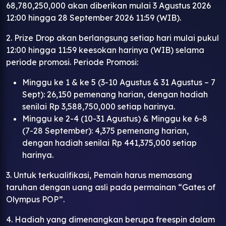
68,780,250,000 akan diberikan mulai 3 Agustus 2026
12:00 hingga 28 September 2026 11:59 (WIB).
2. Prize Drop akan berlangsung setiap hari mulai pukul
12:00 hingga 11:59 keesokan harinya (WIB) selama
periode promosi. Periode Promosi:
Minggu ke 1 & ke 5 (3-10 Agustus & 31 Agustus – 7
Sept): 26,150 pemenang harian, dengan hadiah
senilai Rp 3,588,750,000 setiap harinya.
Minggu ke 2-4 (10-31 Agustus) & Minggu ke 6-8
(7-28 September): 4,375 pemenang harian,
dengan hadiah senilai Rp 441,375,000 setiap
harinya.
3. Untuk terkualifikasi, Pemain harus memasang
taruhan dengan uang asli pada permainan “Gates of
Olympus POP”.
4. Hadiah yang dimenangkan berupa freespin dalam