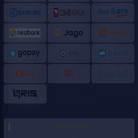
TEMUI KAMI