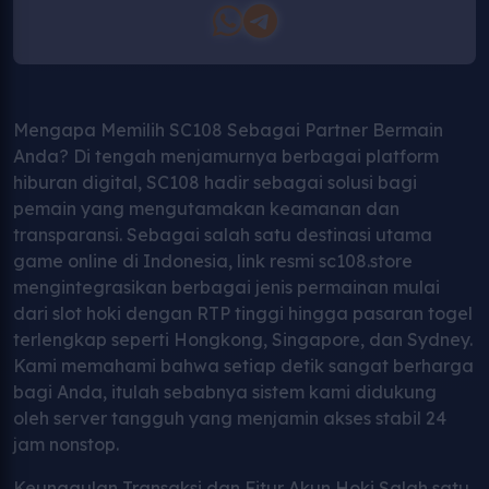
Mengapa Memilih SC108 Sebagai Partner Bermain
Anda? Di tengah menjamurnya berbagai platform
hiburan digital, SC108 hadir sebagai solusi bagi
pemain yang mengutamakan keamanan dan
transparansi. Sebagai salah satu destinasi utama
game online di Indonesia, link resmi sc108.store
mengintegrasikan berbagai jenis permainan mulai
dari slot hoki dengan RTP tinggi hingga pasaran togel
terlengkap seperti Hongkong, Singapore, dan Sydney.
Kami memahami bahwa setiap detik sangat berharga
bagi Anda, itulah sebabnya sistem kami didukung
oleh server tangguh yang menjamin akses stabil 24
jam nonstop.
Keunggulan Transaksi dan Fitur Akun Hoki Salah satu