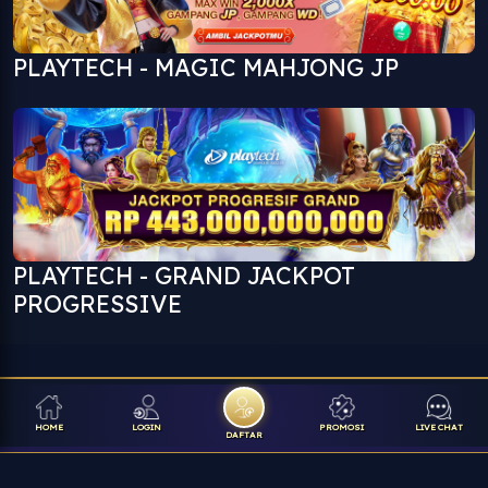
PLAYTECH - MAGIC MAHJONG JP
PLAYTECH - GRAND JACKPOT
PROGRESSIVE
SC108: Wadah Akun Hoki Slot Mania & Prediksi Togel Akurat 2026
SC108: Wadah Akun Hoki Slot Mania & Prediksi Togel Akurat 2026
SC108: Wadah Akun Hoki Slot Mania & Prediksi Togel Akurat 2026
SC108: Wadah Akun Hoki Slot Mania & Prediksi Togel Akurat 2026
SC108: Wadah Akun Hoki Slot Mania & Prediksi Togel Akurat 2026
SC108: Wadah Akun Hoki Slot Mania & Prediksi Togel Akurat 2026
SC108: Wadah Akun Hoki Slot Mania & Prediksi Togel Akurat 2026
SC108: Wadah Akun Hoki Slot Mania & Prediksi Togel Akurat 2026
SC108: Wadah Akun Hoki Slot Mania & Prediksi Togel Akurat 2026
SC108: Wadah Akun Hoki Slot Mania & Prediksi Togel Akurat 2026
SC108: Wadah Akun Hoki Slot Mania & Prediksi Togel Akurat 2026
SC108: Wadah Akun Hoki Slot Mania & Prediksi Togel Akurat 2026
SC108: Wadah Akun Hoki Slot Mania & Prediksi Togel Akurat 2026
SC108: Wadah Akun Hoki Slot Mania & Prediksi Togel Akurat 2026
SC108: Wadah Akun Hoki Slot Mania & Prediksi Togel Akurat 2026
SC108: Wadah Akun Hoki Slot Mania & Prediksi Togel Akurat 2026
SC108: Wadah Akun Hoki Slot Mania & Prediksi Togel Akurat 2026
SC108: Wadah Akun Hoki Slot Mania & Prediksi Togel Akurat 2026
SC108: Wadah Akun Hoki Slot Mania & Prediksi Togel Akurat 2026
SC108: Wadah Akun Hoki Slot Mania & Prediksi Togel Akurat 2026
SC108: Wadah Akun Hoki Slot Mania & Prediksi Togel Akurat 2026
SC108: Wadah Akun Hoki Slot Mania & Prediksi Togel Akurat 2026
SC108: Wadah Akun Hoki Slot Mania & Prediksi Togel Akurat 2026
SC108: Wadah Akun Hoki Slot Mania & Prediksi Togel Akurat 2026
SC108: Wadah Akun Hoki Slot Mania & Prediksi Togel Akurat 2026
SC108: Wadah Akun Hoki Slot Mania & Prediksi Togel Akurat 2026
SC108: Wadah Akun Hoki Slot Mania & Prediksi Togel Akurat 2026
SC108: Wadah Akun Hoki Slot Mania & Prediksi Togel Akurat 2026
SC108: Wadah Akun Hoki Slot Mania & Prediksi Togel Akurat 2026
SC108: Wadah Akun Hoki Slot Mania & Prediksi Togel Akurat 2026
SC108: Wadah Akun Hoki Slot Mania & Prediksi Togel Akurat 2026
SC108: Wadah Akun Hoki Slot Mania & Prediksi Togel Akurat 2026
SC108: Wadah Akun Hoki Slot Mania & Prediksi Togel Akurat 2026
SC108: Wadah Akun Hoki Slot Mania & Prediksi Togel Akurat 2026
SC108: Wadah Akun Hoki Slot Mania & Prediksi Togel Akurat 2026
SC108: Wadah Akun Hoki Slot Mania & Prediksi Togel Akurat 2026
SC108: Wadah Akun Hoki Slot Mania & Prediksi Togel Akurat 2026
SC108: Wadah Akun Hoki Slot Mania & Prediksi Togel Akurat 2026
SC108: Wadah Akun Hoki Slot Mania & Prediksi Togel Akurat 2026
SC108: Wadah Akun Hoki Slot Mania & Prediksi Togel Akurat 2026
SC108: Wadah Akun Hoki Slot Mania & Prediksi Togel Akurat 2026
SC108: Wadah Akun Hoki Slot Mania & Prediksi Togel Akurat 2026
SC108: Wadah Akun Hoki Slot Mania & Prediksi Togel Akurat 2026
SC108: Wadah Akun Hoki Slot Mania & Prediksi Togel Akurat 2026
SC108: Wadah Akun Hoki Slot Mania & Prediksi Togel Akurat 2026
SC108: Wadah Akun Hoki Slot Mania & Prediksi Togel Akurat 2026
SC108: Wadah Akun Hoki Slot Mania & Prediksi Togel Akurat 2026
SC108: Wadah Akun Hoki Slot Mania & Prediksi Togel Akurat 2026
SC108: Wadah Akun Hoki Slot Mania & Prediksi Togel Akurat 2026
SC108: Wadah Akun Hoki Slot Mania & Prediksi Togel Akurat 2026
SC108: Wadah Akun Hoki Slot Mania & Prediksi Togel Akurat 2026
SC108: Wadah Akun Hoki Slot Mania & Prediksi Togel Akurat 2026
SC108: Wadah Akun Hoki Slot Mania & Prediksi Togel Akurat 2026
SC108: Wadah Akun Hoki Slot Mania & Prediksi Togel Akurat 2026
SC108: Wadah Akun Hoki Slot Mania & Prediksi Togel Akurat 2026
SC108: Wadah Akun Hoki Slot Mania & Prediksi Togel Akurat 2026
SC108: Wadah Akun Hoki Slot Mania & Prediksi Togel Akurat 2026
SC108: Wadah Akun Hoki Slot Mania & Prediksi Togel Akurat 2026
SC108: Wadah Akun Hoki Slot Mania & Prediksi Togel Akurat 2026
SC108: Wadah Akun Hoki Slot Mania & Prediksi Togel Akurat 2026
SC108: Wadah Akun Hoki Slot Mania & Prediksi Togel Akurat 2026
SC108: Wadah Akun Hoki Slot Mania & Prediksi Togel Akurat 2026
SC108: Wadah Akun Hoki Slot Mania & Prediksi Togel Akurat 2026
SC108: Wadah Akun Hoki Slot Mania & Prediksi Togel Akurat 2026
SC108: Wadah Akun Hoki Slot Mania & Prediksi Togel Akurat 2026
SC108: Wadah Akun Hoki Slot Mania & Prediksi Togel Akurat 2026
SC108: Wadah Akun Hoki Slot Mania & Prediksi Togel Akurat 2026
SC108: Wadah Akun Hoki Slot Mania & Prediksi Togel Akurat 2026
SC108: Wadah Akun Hoki Slot Mania & Prediksi Togel Akurat 2026
SC108: Wadah Akun Hoki Slot Mania & Prediksi Togel Akurat 2026
SC108: Wadah Akun Hoki Slot Mania & Prediksi Togel Akurat 2026
SC108: Wadah Akun Hoki Slot Mania & Prediksi Togel Akurat 2026
SC108: Wadah Akun Hoki Slot Mania & Prediksi Togel Akurat 2026
SC108: Wadah Akun Hoki Slot Mania & Prediksi Togel Akurat 2026
SC108: Wadah Akun Hoki Slot Mania & Prediksi Togel Akurat 2026
SC108: Wadah Akun Hoki Slot Mania & Prediksi Togel Akurat 2026
SC108: Wadah Akun Hoki Slot Mania & Prediksi Togel Akurat 2026
SC108: Wadah Akun Hoki Slot Mania & Prediksi Togel Akurat 2026
SC108: Wadah Akun Hoki Slot Mania & Prediksi Togel Akurat 2026
SC108: Wadah Akun Hoki Slot Mania & Prediksi Togel Akurat 2026
SC108: Wadah Akun Hoki Slot Mania & Prediksi Togel Akurat 2026
SC108: Wadah Akun Hoki Slot Mania & Prediksi Togel Akurat 2026
SC108: Wadah Akun Hoki Slot Mania & Prediksi Togel Akurat 2026
SC108: Wadah Akun Hoki Slot Mania & Prediksi Togel Akurat 2026
SC108: Wadah Akun Hoki Slot Mania & Prediksi Togel Akurat 2026
SC108: Wadah Akun Hoki Slot Mania & Prediksi Togel Akurat 2026
SC108: Wadah Akun Hoki Slot Mania & Prediksi Togel Akurat 2026
SC108: Wadah Akun Hoki Slot Mania & Prediksi Togel Akurat 2026
SC108: Wadah Akun Hoki Slot Mania & Prediksi Togel Akurat 2026
SC108: Wadah Akun Hoki Slot Mania & Prediksi Togel Akurat 2026
SC108: Wadah Akun Hoki Slot Mania & Prediksi Togel Akurat 2026
SC108: Wadah Akun Hoki Slot Mania & Prediksi Togel Akurat 2026
SC108: Wadah Akun Hoki Slot Mania & Prediksi Togel Akurat 2026
SC108: Wadah Akun Hoki Slot Mania & Prediksi Togel Akurat 2026
SC108: Wadah Akun Hoki Slot Mania & Prediksi Togel Akurat 2026
SC108: Wadah Akun Hoki Slot Mania & Prediksi Togel Akurat 2026
SC108: Wadah Akun Hoki Slot Mania & Prediksi Togel Akurat 2026
SC108: Wadah Akun Hoki Slot Mania & Prediksi Togel Akurat 2026
SC108: Wadah Akun Hoki Slot Mania & Prediksi Togel Akurat 2026
SC108: Wadah Akun Hoki Slot Mania & Prediksi Togel Akurat 2026
SC108: Wadah Akun Hoki Slot Mania & Prediksi Togel Akurat 2026
SC108: Wadah Akun Hoki Slot Mania & Prediksi Togel Akurat 2026
SC108: Wadah Akun Hoki Slot Mania & Prediksi Togel Akurat 2026
SC108: Wadah Akun Hoki Slot Mania & Prediksi Togel Akurat 2026
SC108: Wadah Akun Hoki Slot Mania & Prediksi Togel Akurat 2026
SC108: Wadah Akun Hoki Slot Mania & Prediksi Togel Akurat 2026
SC108: Wadah Akun Hoki Slot Mania & Prediksi Togel Akurat 2026
SC108: Wadah Akun Hoki Slot Mania & Prediksi Togel Akurat 2026
SC108: Wadah Akun Hoki Slot Mania & Prediksi Togel Akurat 2026
SC108: Wadah Akun Hoki Slot Mania & Prediksi Togel Akurat 2026
SC108: Wadah Akun Hoki Slot Mania & Prediksi Togel Akurat 2026
SC108: Wadah Akun Hoki Slot Mania & Prediksi Togel Akurat 2026
SC108: Wadah Akun Hoki Slot Mania & Prediksi Togel Akurat 2026
SC108: Wadah Akun Hoki Slot Mania & Prediksi Togel Akurat 2026
SC108: Wadah Akun Hoki Slot Mania & Prediksi Togel Akurat 2026
SC108: Wadah Akun Hoki Slot Mania & Prediksi Togel Akurat 2026
SC108: Wadah Akun Hoki Slot Mania & Prediksi Togel Akurat 2026
SC108: Wadah Akun Hoki Slot Mania & Prediksi Togel Akurat 2026
SC108: Wadah Akun Hoki Slot Mania & Prediksi Togel Akurat 2026
SC108: Wadah Akun Hoki Slot Mania & Prediksi Togel Akurat 2026
SC108: Wadah Akun Hoki Slot Mania & Prediksi Togel Akurat 2026
SC108: Wadah Akun Hoki Slot Mania & Prediksi Togel Akurat 2026
SC108: Wadah Akun Hoki Slot Mania & Prediksi Togel Akurat 2026
SC108: Wadah Akun Hoki Slot Mania & Prediksi Togel Akurat 2026
SC108: Wadah Akun Hoki Slot Mania & Prediksi Togel Akurat 2026
SC108: Wadah Akun Hoki Slot Mania & Prediksi Togel Akurat 2026
SC108: Wadah Akun Hoki Slot Mania & Prediksi Togel Akurat 2026
SC108: Wadah Akun Hoki Slot Mania & Prediksi Togel Akurat 2026
SC108: Wadah Akun Hoki Slot Mania & Prediksi Togel Akurat 2026
SC108: Wadah Akun Hoki Slot Mania & Prediksi Togel Akurat 2026
SC108: Wadah Akun Hoki Slot Mania & Prediksi Togel Akurat 2026
SC108: Wadah Akun Hoki Slot Mania & Prediksi Togel Akurat 2026
SC108: Wadah Akun Hoki Slot Mania & Prediksi Togel Akurat 2026
SC108: Wadah Akun Hoki Slot Mania & Prediksi Togel Akurat 2026
SC108: Wadah Akun Hoki Slot Mania & Prediksi Togel Akurat 2026
SC108: Wadah Akun Hoki Slot Mania & Prediksi Togel Akurat 2026
SC108: Wadah Akun Hoki Slot Mania & Prediksi Togel Akurat 2026
SC108: Wadah Akun Hoki Slot Mania & Prediksi Togel Akurat 2026
SC108: Wadah Akun Hoki Slot Mania & Prediksi Togel Akurat 2026
SC108: Wadah Akun Hoki Slot Mania & Prediksi Togel Akurat 2026
SC108: Wadah Akun Hoki Slot Mania & Prediksi Togel Akurat 2026
SC108: Wadah Akun Hoki Slot Mania & Prediksi Togel Akurat 2026
SC108: Wadah Akun Hoki Slot Mania & Prediksi Togel Akurat 2026
SC108: Wadah Akun Hoki Slot Mania & Prediksi Togel Akurat 2026
SC108: Wadah Akun Hoki Slot Mania & Prediksi Togel Akurat 2026
SC108: Wadah Akun Hoki Slot Mania & Prediksi Togel Akurat 2026
SC108: Wadah Akun Hoki Slot Mania & Prediksi Togel Akurat 2026
SC108: Wadah Akun Hoki Slot Mania & Prediksi Togel Akurat 2026
SC108: Wadah Akun Hoki Slot Mania & Prediksi Togel Akurat 2026
SC108: Wadah Akun Hoki Slot Mania & Prediksi Togel Akurat 2026
SC108: Wadah Akun Hoki Slot Mania & Prediksi Togel Akurat 2026
SC108: Wadah Akun Hoki Slot Mania & Prediksi Togel Akurat 2026
SC108: Wadah Akun Hoki Slot Mania & Prediksi Togel Akurat 2026
SC108: Wadah Akun Hoki Slot Mania & Prediksi Togel Akurat 2026
SC108: Wadah Akun Hoki Slot Mania & Prediksi Togel Akurat 2026
SC108: Wadah Akun Hoki Slot Mania & Prediksi Togel Akurat 2026
SC108: Wadah Akun Hoki Slot Mania & Prediksi Togel Akurat 2026
SC108: Wadah Akun Hoki Slot Mania & Prediksi Togel Akurat 2026
SC108: Wadah Akun Hoki Slot Mania & Prediksi Togel Akurat 2026
SC108: Wadah Akun Hoki Slot Mania & Prediksi Togel Akurat 2026
SC108: Wadah Akun Hoki Slot Mania & Prediksi Togel Akurat 2026
SC108: Wadah Akun Hoki Slot Mania & Prediksi Togel Akurat 2026
SC108: Wadah Akun Hoki Slot Mania & Prediksi Togel Akurat 2026
SC108: Wadah Akun Hoki Slot Mania & Prediksi Togel Akurat 2026
SC108: Wadah Akun Hoki Slot Mania & Prediksi Togel Akurat 2026
SC108: Wadah Akun Hoki Slot Mania & Prediksi Togel Akurat 2026
SC108: Wadah Akun Hoki Slot Mania & Prediksi Togel Akurat 2026
SC108: Wadah Akun Hoki Slot Mania & Prediksi Togel Akurat 2026
SC108: Wadah Akun Hoki Slot Mania & Prediksi Togel Akurat 2026
SC108: Wadah Akun Hoki Slot Mania & Prediksi Togel Akurat 2026
SC108: Wadah Akun Hoki Slot Mania & Prediksi Togel Akurat 2026
SC108: Wadah Akun Hoki Slot Mania & Prediksi Togel Akurat 2026
SC108: Wadah Akun Hoki Slot Mania & Prediksi Togel Akurat 2026
SC108: Wadah Akun Hoki Slot Mania & Prediksi Togel Akurat 2026
SC108: Wadah Akun Hoki Slot Mania & Prediksi Togel Akurat 2026
SC108: Wadah Akun Hoki Slot Mania & Prediksi Togel Akurat 2026
SC108: Wadah Akun Hoki Slot Mania & Prediksi Togel Akurat 2026
SC108: Wadah Akun Hoki Slot Mania & Prediksi Togel Akurat 2026
SC108: Wadah Akun Hoki Slot Mania & Prediksi Togel Akurat 2026
SC108: Wadah Akun Hoki Slot Mania & Prediksi Togel Akurat 2026
SC108: Wadah Akun Hoki Slot Mania & Prediksi Togel Akurat 2026
SC108: Wadah Akun Hoki Slot Mania & Prediksi Togel Akurat 2026
SC108: Wadah Akun Hoki Slot Mania & Prediksi Togel Akurat 2026
SC108: Wadah Akun Hoki Slot Mania & Prediksi Togel Akurat 2026
SC108: Wadah Akun Hoki Slot Mania & Prediksi Togel Akurat 2026
SC108: Wadah Akun Hoki Slot Mania & Prediksi Togel Akurat 2026
SC108: Wadah Akun Hoki Slot Mania & Prediksi Togel Akurat 2026
SC108: Wadah Akun Hoki Slot Mania & Prediksi Togel Akurat 2026
SC108: Wadah Akun Hoki Slot Mania & Prediksi Togel Akurat 2026
SC108: Wadah Akun Hoki Slot Mania & Prediksi Togel Akurat 2026
SC108: Wadah Akun Hoki Slot Mania & Prediksi Togel Akurat 2026
SC108: Wadah Akun Hoki Slot Mania & Prediksi Togel Akurat 2026
SC108: Wadah Akun Hoki Slot Mania & Prediksi Togel Akurat 2026
SC108: Wadah Akun Hoki Slot Mania & Prediksi Togel Akurat 2026
SC108: Wadah Akun Hoki Slot Mania & Prediksi Togel Akurat 2026
SC108: Wadah Akun Hoki Slot Mania & Prediksi Togel Akurat 2026
SC108: Wadah Akun Hoki Slot Mania & Prediksi Togel Akurat 2026
SC108: Wadah Akun Hoki Slot Mania & Prediksi Togel Akurat 2026
SC108: Wadah Akun Hoki Slot Mania & Prediksi Togel Akurat 2026
SC108: Wadah Akun Hoki Slot Mania & Prediksi Togel Akurat 2026
SC108: Wadah Akun Hoki Slot Mania & Prediksi Togel Akurat 2026
SC108: Wadah Akun Hoki Slot Mania & Prediksi Togel Akurat 2026
SC108: Wadah Akun Hoki Slot Mania & Prediksi Togel Akurat 2026
SC108: Wadah Akun Hoki Slot Mania & Prediksi Togel Akurat 2026
SC108: Wadah Akun Hoki Slot Mania & Prediksi Togel Akurat 2026
SC108: Wadah Akun Hoki Slot Mania & Prediksi Togel Akurat 2026
SC108: Wadah Akun Hoki Slot Mania & Prediksi Togel Akurat 2026
SC108: Wadah Akun Hoki Slot Mania & Prediksi Togel Akurat 2026
SC108: Wadah Akun Hoki Slot Mania & Prediksi Togel Akurat 2026
SC108: Wadah Akun Hoki Slot Mania & Prediksi Togel Akurat 2026
SC108: Wadah Akun Hoki Slot Mania & Prediksi Togel Akurat 2026
SC108: Wadah Akun Hoki Slot Mania & Prediksi Togel Akurat 2026
SC108: Wadah Akun Hoki Slot Mania & Prediksi Togel Akurat 2026
SC108: Wadah Akun Hoki Slot Mania & Prediksi Togel Akurat 2026
SC108: Wadah Akun Hoki Slot Mania & Prediksi Togel Akurat 2026
SC108: Wadah Akun Hoki Slot Mania & Prediksi Togel Akurat 2026
SC108: Wadah Akun Hoki Slot Mania & Prediksi Togel Akurat 2026
SC108: Wadah Akun Hoki Slot Mania & Prediksi Togel Akurat 2026
SC108: Wadah Akun Hoki Slot Mania & Prediksi Togel Akurat 2026
SC108: Wadah Akun Hoki Slot Mania & Prediksi Togel Akurat 2026
SC108: Wadah Akun Hoki Slot Mania & Prediksi Togel Akurat 2026
SC108: Wadah Akun Hoki Slot Mania & Prediksi Togel Akurat 2026
SC108: Wadah Akun Hoki Slot Mania & Prediksi Togel Akurat 2026
SC108: Wadah Akun Hoki Slot Mania & Prediksi Togel Akurat 2026
SC108: Wadah Akun Hoki Slot Mania & Prediksi Togel Akurat 2026
SC108: Wadah Akun Hoki Slot Mania & Prediksi Togel Akurat 2026
SC108: Wadah Akun Hoki Slot Mania & Prediksi Togel Akurat 2026
SC108: Wadah Akun Hoki Slot Mania & Prediksi Togel Akurat 2026
SC108: Wadah Akun Hoki Slot Mania & Prediksi Togel Akurat 2026
SC108: Wadah Akun Hoki Slot Mania & Prediksi Togel Akurat 2026
SC108: Wadah Akun Hoki Slot Mania & Prediksi Togel Akurat 2026
SC108: Wadah Akun Hoki Slot Mania & Prediksi Togel Akurat 2026
SC108: Wadah Akun Hoki Slot Mania & Prediksi Togel Akurat 2026
SC108: Wadah Akun Hoki Slot Mania & Prediksi Togel Akurat 2026
SC108: Wadah Akun Hoki Slot Mania & Prediksi Togel Akurat 2026
SC108: Wadah Akun Hoki Slot Mania & Prediksi Togel Akurat 2026
SC108: Wadah Akun Hoki Slot Mania & Prediksi Togel Akurat 2026
SC108: Wadah Akun Hoki Slot Mania & Prediksi Togel Akurat 2026
SC108: Wadah Akun Hoki Slot Mania & Prediksi Togel Akurat 2026
SC108: Wadah Akun Hoki Slot Mania & Prediksi Togel Akurat 2026
SC108: Wadah Akun Hoki Slot Mania & Prediksi Togel Akurat 2026
SC108: Wadah Akun Hoki Slot Mania & Prediksi Togel Akurat 2026
SC108: Wadah Akun Hoki Slot Mania & Prediksi Togel Akurat 2026
SC108: Wadah Akun Hoki Slot Mania & Prediksi Togel Akurat 2026
SC108: Wadah Akun Hoki Slot Mania & Prediksi Togel Akurat 2026
SC108: Wadah Akun Hoki Slot Mania & Prediksi Togel Akurat 2026
SC108: Wadah Akun Hoki Slot Mania & Prediksi Togel Akurat 2026
SC108: Wadah Akun Hoki Slot Mania & Prediksi Togel Akurat 2026
SC108: Wadah Akun Hoki Slot Mania & Prediksi Togel Akurat 2026
SC108: Wadah Akun Hoki Slot Mania & Prediksi Togel Akurat 2026
SC108: Wadah Akun Hoki Slot Mania & Prediksi Togel Akurat 2026
SC108: Wadah Akun Hoki Slot Mania & Prediksi Togel Akurat 2026
SC108: Wadah Akun Hoki Slot Mania & Prediksi Togel Akurat 2026
SC108: Wadah Akun Hoki Slot Mania & Prediksi Togel Akurat 2026
SC108: Wadah Akun Hoki Slot Mania & Prediksi Togel Akurat 2026
SC108: Wadah Akun Hoki Slot Mania & Prediksi Togel Akurat 2026
SC108: Wadah Akun Hoki Slot Mania & Prediksi Togel Akurat 2026
SC108: Wadah Akun Hoki Slot Mania & Prediksi Togel Akurat 2026
SC108: Wadah Akun Hoki Slot Mania & Prediksi Togel Akurat 2026
HOME
SC108: Wadah Akun Hoki Slot Mania & Prediksi Togel Akurat 2026
SC108: Wadah Akun Hoki Slot Mania & Prediksi Togel Akurat 2026
LOGIN
SC108: Wadah Akun Hoki Slot Mania & Prediksi Togel Akurat 2026
SC108: Wadah Akun Hoki Slot Mania & Prediksi Togel Akurat 2026
SC108: Wadah Akun Hoki Slot Mania & Prediksi Togel Akurat 2026
PROMOSI
SC108: Wadah Akun Hoki Slot Mania & Prediksi Togel Akurat 2026
SC108: Wadah Akun Hoki Slot Mania & Prediksi Togel Akurat 2026
LIVE CHAT
SC108: Wadah Akun Hoki Slot Mania & Prediksi Togel Akurat 2026
SC108: Wadah Akun Hoki Slot Mania & Prediksi Togel Akurat 2026
SC108: Wadah Akun Hoki Slot Mania & Prediksi Togel Akurat 2026
SC108: Wadah Akun Hoki Slot Mania & Prediksi Togel Akurat 2026
SC108: Wadah Akun Hoki Slot Mania & Prediksi Togel Akurat 2026
SC108: Wadah Akun Hoki Slot Mania & Prediksi Togel Akurat 2026
SC108: Wadah Akun Hoki Slot Mania & Prediksi Togel Akurat 2026
SC108: Wadah Akun Hoki Slot Mania & Prediksi Togel Akurat 2026
SC108: Wadah Akun Hoki Slot Mania & Prediksi Togel Akurat 2026
SC108: Wadah Akun Hoki Slot Mania & Prediksi Togel Akurat 2026
SC108: Wadah Akun Hoki Slot Mania & Prediksi Togel Akurat 2026
SC108: Wadah Akun Hoki Slot Mania & Prediksi Togel Akurat 2026
SC108: Wadah Akun Hoki Slot Mania & Prediksi Togel Akurat 2026
SC108: Wadah Akun Hoki Slot Mania & Prediksi Togel Akurat 2026
SC108: Wadah Akun Hoki Slot Mania & Prediksi Togel Akurat 2026
SC108: Wadah Akun Hoki Slot Mania & Prediksi Togel Akurat 2026
SC108: Wadah Akun Hoki Slot Mania & Prediksi Togel Akurat 2026
SC108: Wadah Akun Hoki Slot Mania & Prediksi Togel Akurat 2026
SC108: Wadah Akun Hoki Slot Mania & Prediksi Togel Akurat 2026
SC108: Wadah Akun Hoki Slot Mania & Prediksi Togel Akurat 2026
SC108: Wadah Akun Hoki Slot Mania & Prediksi Togel Akurat 2026
SC108: Wadah Akun Hoki Slot Mania & Prediksi Togel Akurat 2026
SC108: Wadah Akun Hoki Slot Mania & Prediksi Togel Akurat 2026
SC108: Wadah Akun Hoki Slot Mania & Prediksi Togel Akurat 2026
SC108: Wadah Akun Hoki Slot Mania & Prediksi Togel Akurat 2026
SC108: Wadah Akun Hoki Slot Mania & Prediksi Togel Akurat 2026
SC108: Wadah Akun Hoki Slot Mania & Prediksi Togel Akurat 2026
SC108: Wadah Akun Hoki Slot Mania & Prediksi Togel Akurat 2026
SC108: Wadah Akun Hoki Slot Mania & Prediksi Togel Akurat 2026
SC108: Wadah Akun Hoki Slot Mania & Prediksi Togel Akurat 2026
SC108: Wadah Akun Hoki Slot Mania & Prediksi Togel Akurat 2026
SC108: Wadah Akun Hoki Slot Mania & Prediksi Togel Akurat 2026
SC108: Wadah Akun Hoki Slot Mania & Prediksi Togel Akurat 2026
SC108: Wadah Akun Hoki Slot Mania & Prediksi Togel Akurat 2026
SC108: Wadah Akun Hoki Slot Mania & Prediksi Togel Akurat 2026
SC108: Wadah Akun Hoki Slot Mania & Prediksi Togel Akurat 2026
SC108: Wadah Akun Hoki Slot Mania & Prediksi Togel Akurat 2026
SC108: Wadah Akun Hoki Slot Mania & Prediksi Togel Akurat 2026
SC108: Wadah Akun Hoki Slot Mania & Prediksi Togel Akurat 2026
SC108: Wadah Akun Hoki Slot Mania & Prediksi Togel Akurat 2026
SC108: Wadah Akun Hoki Slot Mania & Prediksi Togel Akurat 2026
SC108: Wadah Akun Hoki Slot Mania & Prediksi Togel Akurat 2026
SC108: Wadah Akun Hoki Slot Mania & Prediksi Togel Akurat 2026
SC108: Wadah Akun Hoki Slot Mania & Prediksi Togel Akurat 2026
SC108: Wadah Akun Hoki Slot Mania & Prediksi Togel Akurat 2026
SC108: Wadah Akun Hoki Slot Mania & Prediksi Togel Akurat 2026
SC108: Wadah Akun Hoki Slot Mania & Prediksi Togel Akurat 2026
SC108: Wadah Akun Hoki Slot Mania & Prediksi Togel Akurat 2026
SC108: Wadah Akun Hoki Slot Mania & Prediksi Togel Akurat 2026
SC108: Wadah Akun Hoki Slot Mania & Prediksi Togel Akurat 2026
SC108: Wadah Akun Hoki Slot Mania & Prediksi Togel Akurat 2026
SC108: Wadah Akun Hoki Slot Mania & Prediksi Togel Akurat 2026
SC108: Wadah Akun Hoki Slot Mania & Prediksi Togel Akurat 2026
SC108: Wadah Akun Hoki Slot Mania & Prediksi Togel Akurat 2026
SC108: Wadah Akun Hoki Slot Mania & Prediksi Togel Akurat 2026
SC108: Wadah Akun Hoki Slot Mania & Prediksi Togel Akurat 2026
SC108: Wadah Akun Hoki Slot Mania & Prediksi Togel Akurat 2026
SC108: Wadah Akun Hoki Slot Mania & Prediksi Togel Akurat 2026
SC108: Wadah Akun Hoki Slot Mania & Prediksi Togel Akurat 2026
SC108: Wadah Akun Hoki Slot Mania & Prediksi Togel Akurat 2026
SC108: Wadah Akun Hoki Slot Mania & Prediksi Togel Akurat 2026
SC108: Wadah Akun Hoki Slot Mania & Prediksi Togel Akurat 2026
SC108: Wadah Akun Hoki Slot Mania & Prediksi Togel Akurat 2026
SC108: Wadah Akun Hoki Slot Mania & Prediksi Togel Akurat 2026
SC108: Wadah Akun Hoki Slot Mania & Prediksi Togel Akurat 2026
SC108: Wadah Akun Hoki Slot Mania & Prediksi Togel Akurat 2026
DAFTAR
SC108: Wadah Akun Hoki Slot Mania & Prediksi Togel Akurat 2026
SC108: Wadah Akun Hoki Slot Mania & Prediksi Togel Akurat 2026
SC108: Wadah Akun Hoki Slot Mania & Prediksi Togel Akurat 2026
SC108: Wadah Akun Hoki Slot Mania & Prediksi Togel Akurat 2026
SC108: Wadah Akun Hoki Slot Mania & Prediksi Togel Akurat 2026
SC108: Wadah Akun Hoki Slot Mania & Prediksi Togel Akurat 2026
SC108: Wadah Akun Hoki Slot Mania & Prediksi Togel Akurat 2026
SC108: Wadah Akun Hoki Slot Mania & Prediksi Togel Akurat 2026
SC108: Wadah Akun Hoki Slot Mania & Prediksi Togel Akurat 2026
SC108: Wadah Akun Hoki Slot Mania & Prediksi Togel Akurat 2026
SC108: Wadah Akun Hoki Slot Mania & Prediksi Togel Akurat 2026
SC108: Wadah Akun Hoki Slot Mania & Prediksi Togel Akurat 2026
SC108: Wadah Akun Hoki Slot Mania & Prediksi Togel Akurat 2026
SC108: Wadah Akun Hoki Slot Mania & Prediksi Togel Akurat 2026
SC108: Wadah Akun Hoki Slot Mania & Prediksi Togel Akurat 2026
SC108: Wadah Akun Hoki Slot Mania & Prediksi Togel Akurat 2026
SC108: Wadah Akun Hoki Slot Mania & Prediksi Togel Akurat 2026
SC108: Wadah Akun Hoki Slot Mania & Prediksi Togel Akurat 2026
SC108: Wadah Akun Hoki Slot Mania & Prediksi Togel Akurat 2026
SC108: Wadah Akun Hoki Slot Mania & Prediksi Togel Akurat 2026
SC108: Wadah Akun Hoki Slot Mania & Prediksi Togel Akurat 2026
SC108: Wadah Akun Hoki Slot Mania & Prediksi Togel Akurat 2026
SC108: Wadah Akun Hoki Slot Mania & Prediksi Togel Akurat 2026
SC108: Wadah Akun Hoki Slot Mania & Prediksi Togel Akurat 2026
SC108: Wadah Akun Hoki Slot Mania & Prediksi Togel Akurat 2026
SC108: Wadah Akun Hoki Slot Mania & Prediksi Togel Akurat 2026
SC108: Wadah Akun Hoki Slot Mania & Prediksi Togel Akurat 2026
SC108: Wadah Akun Hoki Slot Mania & Prediksi Togel Akurat 2026
SC108: Wadah Akun Hoki Slot Mania & Prediksi Togel Akurat 2026
SC108: Wadah Akun Hoki Slot Mania & Prediksi Togel Akurat 2026
SC108: Wadah Akun Hoki Slot Mania & Prediksi Togel Akurat 2026
SC108: Wadah Akun Hoki Slot Mania & Prediksi Togel Akurat 2026
SC108: Wadah Akun Hoki Slot Mania & Prediksi Togel Akurat 2026
SC108: Wadah Akun Hoki Slot Mania & Prediksi Togel Akurat 2026
SC108: Wadah Akun Hoki Slot Mania & Prediksi Togel Akurat 2026
SC108: Wadah Akun Hoki Slot Mania & Prediksi Togel Akurat 2026
SC108: Wadah Akun Hoki Slot Mania & Prediksi Togel Akurat 2026
SC108: Wadah Akun Hoki Slot Mania & Prediksi Togel Akurat 2026
SC108: Wadah Akun Hoki Slot Mania & Prediksi Togel Akurat 2026
SC108: Wadah Akun Hoki Slot Mania & Prediksi Togel Akurat 2026
SC108: Wadah Akun Hoki Slot Mania & Prediksi Togel Akurat 2026
SC108: Wadah Akun Hoki Slot Mania & Prediksi Togel Akurat 2026
SC108: Wadah Akun Hoki Slot Mania & Prediksi Togel Akurat 2026
SC108: Wadah Akun Hoki Slot Mania & Prediksi Togel Akurat 2026
SC108: Wadah Akun Hoki Slot Mania & Prediksi Togel Akurat 2026
SC108: Wadah Akun Hoki Slot Mania & Prediksi Togel Akurat 2026
SC108: Wadah Akun Hoki Slot Mania & Prediksi Togel Akurat 2026
SC108: Wadah Akun Hoki Slot Mania & Prediksi Togel Akurat 2026
SC108: Wadah Akun Hoki Slot Mania & Prediksi Togel Akurat 2026
SC108: Wadah Akun Hoki Slot Mania & Prediksi Togel Akurat 2026
SC108: Wadah Akun Hoki Slot Mania & Prediksi Togel Akurat 2026
SC108: Wadah Akun Hoki Slot Mania & Prediksi Togel Akurat 2026
SC108: Wadah Akun Hoki Slot Mania & Prediksi Togel Akurat 2026
SC108: Wadah Akun Hoki Slot Mania & Prediksi Togel Akurat 2026
SC108: Wadah Akun Hoki Slot Mania & Prediksi Togel Akurat 2026
SC108: Wadah Akun Hoki Slot Mania & Prediksi Togel Akurat 2026
SC108: Wadah Akun Hoki Slot Mania & Prediksi Togel Akurat 2026
SC108: Wadah Akun Hoki Slot Mania & Prediksi Togel Akurat 2026
SC108: Wadah Akun Hoki Slot Mania & Prediksi Togel Akurat 2026
SC108: Wadah Akun Hoki Slot Mania & Prediksi Togel Akurat 2026
SC108: Wadah Akun Hoki Slot Mania & Prediksi Togel Akurat 2026
SC108: Wadah Akun Hoki Slot Mania & Prediksi Togel Akurat 2026
SC108: Wadah Akun Hoki Slot Mania & Prediksi Togel Akurat 2026
SC108: Wadah Akun Hoki Slot Mania & Prediksi Togel Akurat 2026
SC108: Wadah Akun Hoki Slot Mania & Prediksi Togel Akurat 2026
SC108: Wadah Akun Hoki Slot Mania & Prediksi Togel Akurat 2026
SC108: Wadah Akun Hoki Slot Mania & Prediksi Togel Akurat 2026
SC108: Wadah Akun Hoki Slot Mania & Prediksi Togel Akurat 2026
SC108: Wadah Akun Hoki Slot Mania & Prediksi Togel Akurat 2026
SC108: Wadah Akun Hoki Slot Mania & Prediksi Togel Akurat 2026
SC108: Wadah Akun Hoki Slot Mania & Prediksi Togel Akurat 2026
SC108: Wadah Akun Hoki Slot Mania & Prediksi Togel Akurat 2026
SC108: Wadah Akun Hoki Slot Mania & Prediksi Togel Akurat 2026
SC108: Wadah Akun Hoki Slot Mania & Prediksi Togel Akurat 2026
SC108: Wadah Akun Hoki Slot Mania & Prediksi Togel Akurat 2026
SC108: Wadah Akun Hoki Slot Mania & Prediksi Togel Akurat 2026
SC108: Wadah Akun Hoki Slot Mania & Prediksi Togel Akurat 2026
SC108: Wadah Akun Hoki Slot Mania & Prediksi Togel Akurat 2026
SC108: Wadah Akun Hoki Slot Mania & Prediksi Togel Akurat 2026
SC108: Wadah Akun Hoki Slot Mania & Prediksi Togel Akurat 2026
SC108: Wadah Akun Hoki Slot Mania & Prediksi Togel Akurat 2026
SC108: Wadah Akun Hoki Slot Mania & Prediksi Togel Akurat 2026
SC108: Wadah Akun Hoki Slot Mania & Prediksi Togel Akurat 2026
SC108: Wadah Akun Hoki Slot Mania & Prediksi Togel Akurat 2026
SC108: Wadah Akun Hoki Slot Mania & Prediksi Togel Akurat 2026
SC108: Wadah Akun Hoki Slot Mania & Prediksi Togel Akurat 2026
SC108: Wadah Akun Hoki Slot Mania & Prediksi Togel Akurat 2026
SC108: Wadah Akun Hoki Slot Mania & Prediksi Togel Akurat 2026
SC108: Wadah Akun Hoki Slot Mania & Prediksi Togel Akurat 2026
SC108: Wadah Akun Hoki Slot Mania & Prediksi Togel Akurat 2026
SC108: Wadah Akun Hoki Slot Mania & Prediksi Togel Akurat 2026
SC108: Wadah Akun Hoki Slot Mania & Prediksi Togel Akurat 2026
SC108: Wadah Akun Hoki Slot Mania & Prediksi Togel Akurat 2026
SC108: Wadah Akun Hoki Slot Mania & Prediksi Togel Akurat 2026
SC108: Wadah Akun Hoki Slot Mania & Prediksi Togel Akurat 2026
SC108: Wadah Akun Hoki Slot Mania & Prediksi Togel Akurat 2026
SC108: Wadah Akun Hoki Slot Mania & Prediksi Togel Akurat 2026
SC108: Wadah Akun Hoki Slot Mania & Prediksi Togel Akurat 2026
SC108: Wadah Akun Hoki Slot Mania & Prediksi Togel Akurat 2026
SC108: Wadah Akun Hoki Slot Mania & Prediksi Togel Akurat 2026
SC108: Wadah Akun Hoki Slot Mania & Prediksi Togel Akurat 2026
SC108: Wadah Akun Hoki Slot Mania & Prediksi Togel Akurat 2026
SC108: Wadah Akun Hoki Slot Mania & Prediksi Togel Akurat 2026
SC108: Wadah Akun Hoki Slot Mania & Prediksi Togel Akurat 2026
SC108: Wadah Akun Hoki Slot Mania & Prediksi Togel Akurat 2026
SC108: Wadah Akun Hoki Slot Mania & Prediksi Togel Akurat 2026
SC108: Wadah Akun Hoki Slot Mania & Prediksi Togel Akurat 2026
SC108: Wadah Akun Hoki Slot Mania & Prediksi Togel Akurat 2026
SC108: Wadah Akun Hoki Slot Mania & Prediksi Togel Akurat 2026
SC108: Wadah Akun Hoki Slot Mania & Prediksi Togel Akurat 2026
SC108: Wadah Akun Hoki Slot Mania & Prediksi Togel Akurat 2026
SC108: Wadah Akun Hoki Slot Mania & Prediksi Togel Akurat 2026
SC108: Wadah Akun Hoki Slot Mania & Prediksi Togel Akurat 2026
SC108: Wadah Akun Hoki Slot Mania & Prediksi Togel Akurat 2026
SC108: Wadah Akun Hoki Slot Mania & Prediksi Togel Akurat 2026
SC108: Wadah Akun Hoki Slot Mania & Prediksi Togel Akurat 2026
SC108: Wadah Akun Hoki Slot Mania & Prediksi Togel Akurat 2026
SC108: Wadah Akun Hoki Slot Mania & Prediksi Togel Akurat 2026
SC108: Wadah Akun Hoki Slot Mania & Prediksi Togel Akurat 2026
SC108: Wadah Akun Hoki Slot Mania & Prediksi Togel Akurat 2026
SC108: Wadah Akun Hoki Slot Mania & Prediksi Togel Akurat 2026
SC108: Wadah Akun Hoki Slot Mania & Prediksi Togel Akurat 2026
SC108: Wadah Akun Hoki Slot Mania & Prediksi Togel Akurat 2026
SC108: Wadah Akun Hoki Slot Mania & Prediksi Togel Akurat 2026
SC108: Wadah Akun Hoki Slot Mania & Prediksi Togel Akurat 2026
SC108: Wadah Akun Hoki Slot Mania & Prediksi Togel Akurat 2026
SC108: Wadah Akun Hoki Slot Mania & Prediksi Togel Akurat 2026
SC108: Wadah Akun Hoki Slot Mania & Prediksi Togel Akurat 2026
SC108: Wadah Akun Hoki Slot Mania & Prediksi Togel Akurat 2026
SC108: Wadah Akun Hoki Slot Mania & Prediksi Togel Akurat 2026
SC108: Wadah Akun Hoki Slot Mania & Prediksi Togel Akurat 2026
SC108: Wadah Akun Hoki Slot Mania & Prediksi Togel Akurat 2026
SC108: Wadah Akun Hoki Slot Mania & Prediksi Togel Akurat 2026
SC108: Wadah Akun Hoki Slot Mania & Prediksi Togel Akurat 2026
SC108: Wadah Akun Hoki Slot Mania & Prediksi Togel Akurat 2026
SC108: Wadah Akun Hoki Slot Mania & Prediksi Togel Akurat 2026
SC108: Wadah Akun Hoki Slot Mania & Prediksi Togel Akurat 2026
SC108: Wadah Akun Hoki Slot Mania & Prediksi Togel Akurat 2026
SC108: Wadah Akun Hoki Slot Mania & Prediksi Togel Akurat 2026
SC108: Wadah Akun Hoki Slot Mania & Prediksi Togel Akurat 2026
SC108: Wadah Akun Hoki Slot Mania & Prediksi Togel Akurat 2026
SC108: Wadah Akun Hoki Slot Mania & Prediksi Togel Akurat 2026
SC108: Wadah Akun Hoki Slot Mania & Prediksi Togel Akurat 2026
SC108: Wadah Akun Hoki Slot Mania & Prediksi Togel Akurat 2026
SC108: Wadah Akun Hoki Slot Mania & Prediksi Togel Akurat 2026
SC108: Wadah Akun Hoki Slot Mania & Prediksi Togel Akurat 2026
SC108: Wadah Akun Hoki Slot Mania & Prediksi Togel Akurat 2026
SC108: Wadah Akun Hoki Slot Mania & Prediksi Togel Akurat 2026
SC108: Wadah Akun Hoki Slot Mania & Prediksi Togel Akurat 2026
SC108: Wadah Akun Hoki Slot Mania & Prediksi Togel Akurat 2026
SC108: Wadah Akun Hoki Slot Mania & Prediksi Togel Akurat 2026
SC108: Wadah Akun Hoki Slot Mania & Prediksi Togel Akurat 2026
SC108: Wadah Akun Hoki Slot Mania & Prediksi Togel Akurat 2026
SC108: Wadah Akun Hoki Slot Mania & Prediksi Togel Akurat 2026
SC108: Wadah Akun Hoki Slot Mania & Prediksi Togel Akurat 2026
SC108: Wadah Akun Hoki Slot Mania & Prediksi Togel Akurat 2026
SC108: Wadah Akun Hoki Slot Mania & Prediksi Togel Akurat 2026
SC108: Wadah Akun Hoki Slot Mania & Prediksi Togel Akurat 2026
SC108: Wadah Akun Hoki Slot Mania & Prediksi Togel Akurat 2026
SC108: Wadah Akun Hoki Slot Mania & Prediksi Togel Akurat 2026
SC108: Wadah Akun Hoki Slot Mania & Prediksi Togel Akurat 2026
SC108: Wadah Akun Hoki Slot Mania & Prediksi Togel Akurat 2026
SC108: Wadah Akun Hoki Slot Mania & Prediksi Togel Akurat 2026
SC108: Wadah Akun Hoki Slot Mania & Prediksi Togel Akurat 2026
SC108: Wadah Akun Hoki Slot Mania & Prediksi Togel Akurat 2026
SC108: Wadah Akun Hoki Slot Mania & Prediksi Togel Akurat 2026
SC108: Wadah Akun Hoki Slot Mania & Prediksi Togel Akurat 2026
SC108: Wadah Akun Hoki Slot Mania & Prediksi Togel Akurat 2026
SC108: Wadah Akun Hoki Slot Mania & Prediksi Togel Akurat 2026
SC108: Wadah Akun Hoki Slot Mania & Prediksi Togel Akurat 2026
SC108: Wadah Akun Hoki Slot Mania & Prediksi Togel Akurat 2026
SC108: Wadah Akun Hoki Slot Mania & Prediksi Togel Akurat 2026
SC108: Wadah Akun Hoki Slot Mania & Prediksi Togel Akurat 2026
SC108: Wadah Akun Hoki Slot Mania & Prediksi Togel Akurat 2026
SC108: Wadah Akun Hoki Slot Mania & Prediksi Togel Akurat 2026
SC108: Wadah Akun Hoki Slot Mania & Prediksi Togel Akurat 2026
SC108: Wadah Akun Hoki Slot Mania & Prediksi Togel Akurat 2026
SC108: Wadah Akun Hoki Slot Mania & Prediksi Togel Akurat 2026
SC108: Wadah Akun Hoki Slot Mania & Prediksi Togel Akurat 2026
SC108: Wadah Akun Hoki Slot Mania & Prediksi Togel Akurat 2026
SC108: Wadah Akun Hoki Slot Mania & Prediksi Togel Akurat 2026
SC108: Wadah Akun Hoki Slot Mania & Prediksi Togel Akurat 2026
SC108: Wadah Akun Hoki Slot Mania & Prediksi Togel Akurat 2026
SC108: Wadah Akun Hoki Slot Mania & Prediksi Togel Akurat 2026
SC108: Wadah Akun Hoki Slot Mania & Prediksi Togel Akurat 2026
SC108: Wadah Akun Hoki Slot Mania & Prediksi Togel Akurat 2026
SC108: Wadah Akun Hoki Slot Mania & Prediksi Togel Akurat 2026
SC108: Wadah Akun Hoki Slot Mania & Prediksi Togel Akurat 2026
SC108: Wadah Akun Hoki Slot Mania & Prediksi Togel Akurat 2026
SC108: Wadah Akun Hoki Slot Mania & Prediksi Togel Akurat 2026
SC108: Wadah Akun Hoki Slot Mania & Prediksi Togel Akurat 2026
SC108: Wadah Akun Hoki Slot Mania & Prediksi Togel Akurat 2026
SC108: Wadah Akun Hoki Slot Mania & Prediksi Togel Akurat 2026
SC108: Wadah Akun Hoki Slot Mania & Prediksi Togel Akurat 2026
SC108: Wadah Akun Hoki Slot Mania & Prediksi Togel Akurat 2026
SC108: Wadah Akun Hoki Slot Mania & Prediksi Togel Akurat 2026
SC108: Wadah Akun Hoki Slot Mania & Prediksi Togel Akurat 2026
SC108: Wadah Akun Hoki Slot Mania & Prediksi Togel Akurat 2026
SC108: Wadah Akun Hoki Slot Mania & Prediksi Togel Akurat 2026
SC108: Wadah Akun Hoki Slot Mania & Prediksi Togel Akurat 2026
SC108: Wadah Akun Hoki Slot Mania & Prediksi Togel Akurat 2026
SC108: Wadah Akun Hoki Slot Mania & Prediksi Togel Akurat 2026
SC108: Wadah Akun Hoki Slot Mania & Prediksi Togel Akurat 2026
SC108: Wadah Akun Hoki Slot Mania & Prediksi Togel Akurat 2026
SC108: Wadah Akun Hoki Slot Mania & Prediksi Togel Akurat 2026
SC108: Wadah Akun Hoki Slot Mania & Prediksi Togel Akurat 2026