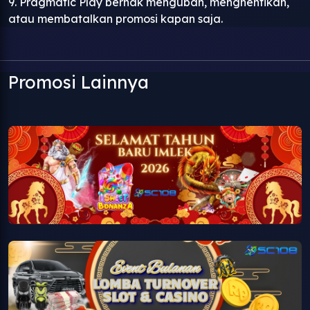
9. Pragmatic Play berhak mengubah, menghentikan,
atau membatalkan promosi kapan saja.
Promosi Lainnya