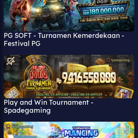
PG SOFT - Turnamen Kemerdekaan -
Festival PG
Play and Win Tournament -
Spadegaming