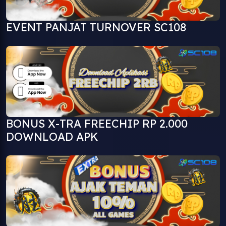
EVENT PANJAT TURNOVER SC108
BONUS X-TRA FREECHIP RP 2.000
DOWNLOAD APK