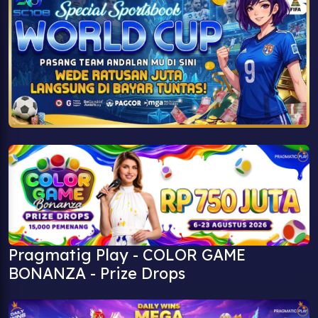
Pragmatig Play - COLOR GAME
BONANZA - Prize Drops