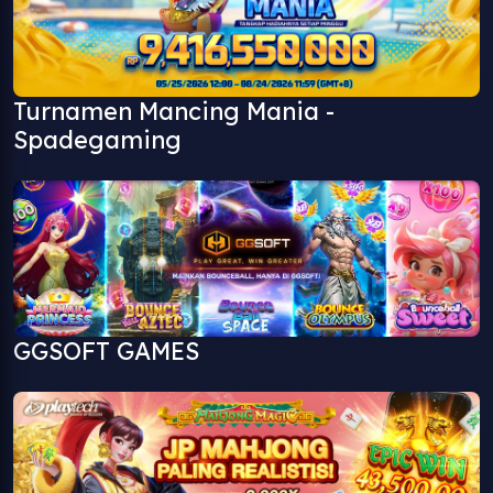
Turnamen Mancing Mania -
Spadegaming
GGSOFT GAMES