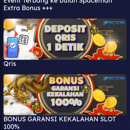
Event Terbang ke bulan Spaceman
Extra Bonus +++
Qris
BONUS GARANSI KEKALAHAN SLOT
100%