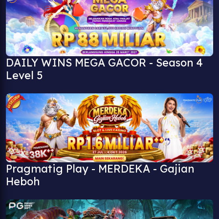
DAILY WINS MEGA GACOR - Season 4
Level 5
Pragmatig Play - MERDEKA - Gajian
Heboh