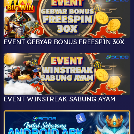
EVENT GEBYAR BONUS FREESPIN 30X
EVENT WINSTREAK SABUNG AYAM