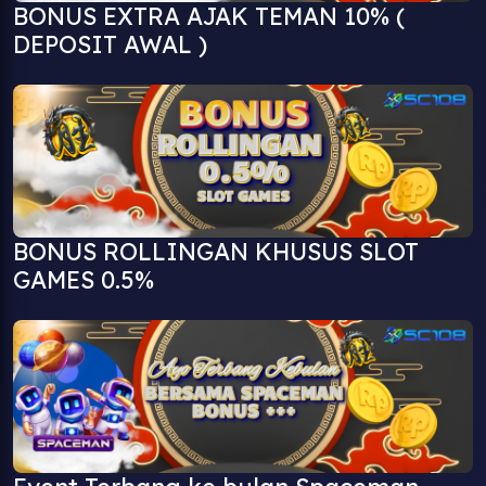
BONUS EXTRA AJAK TEMAN 10% (
DEPOSIT AWAL )
BONUS ROLLINGAN KHUSUS SLOT
GAMES 0.5%