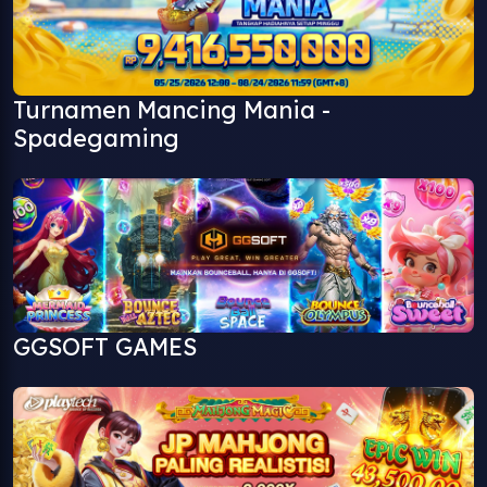
Turnamen Mancing Mania -
Spadegaming
GGSOFT GAMES