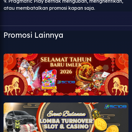
9. Pragmatic Play berhak mengubah, menghentikan,
atau membatalkan promosi kapan saja.
Promosi Lainnya