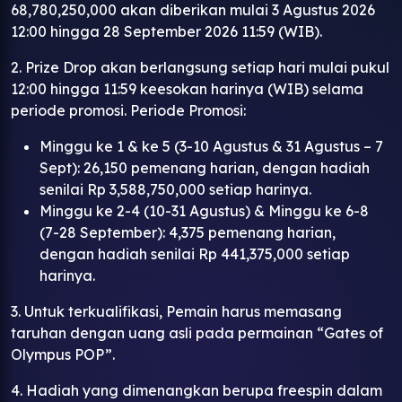
68,780,250,000 akan diberikan mulai 3 Agustus 2026
12:00 hingga 28 September 2026 11:59 (WIB).
2. Prize Drop akan berlangsung setiap hari mulai pukul
12:00 hingga 11:59 keesokan harinya (WIB) selama
periode promosi. Periode Promosi:
Minggu ke 1 & ke 5 (3-10 Agustus & 31 Agustus – 7
Sept): 26,150 pemenang harian, dengan hadiah
senilai Rp 3,588,750,000 setiap harinya.
Minggu ke 2-4 (10-31 Agustus) & Minggu ke 6-8
(7-28 September): 4,375 pemenang harian,
dengan hadiah senilai Rp 441,375,000 setiap
harinya.
3. Untuk terkualifikasi, Pemain harus memasang
taruhan dengan uang asli pada permainan “Gates of
Olympus POP”.
4. Hadiah yang dimenangkan berupa freespin dalam