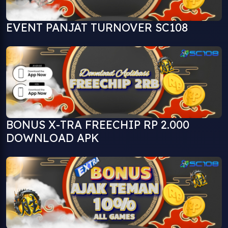
EVENT PANJAT TURNOVER SC108
BONUS X-TRA FREECHIP RP 2.000
DOWNLOAD APK