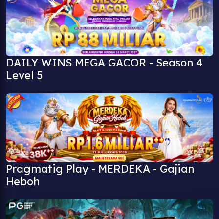
DAILY WINS MEGA GACOR - Season 4
Level 5
Pragmatig Play - MERDEKA - Gajian
Heboh