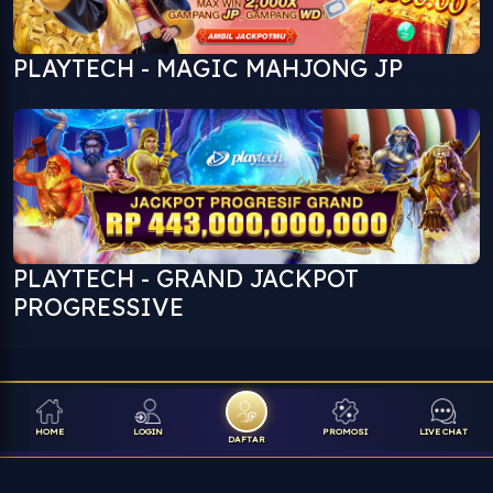
PLAYTECH - MAGIC MAHJONG JP
PLAYTECH - GRAND JACKPOT
PROGRESSIVE
SC108: Wadah Akun Hoki Slot Mania & Prediksi Togel Akurat 2026
SC108: Wadah Akun Hoki Slot Mania & Prediksi Togel Akurat 2026
SC108: Wadah Akun Hoki Slot Mania & Prediksi Togel Akurat 2026
SC108: Wadah Akun Hoki Slot Mania & Prediksi Togel Akurat 2026
SC108: Wadah Akun Hoki Slot Mania & Prediksi Togel Akurat 2026
SC108: Wadah Akun Hoki Slot Mania & Prediksi Togel Akurat 2026
SC108: Wadah Akun Hoki Slot Mania & Prediksi Togel Akurat 2026
SC108: Wadah Akun Hoki Slot Mania & Prediksi Togel Akurat 2026
SC108: Wadah Akun Hoki Slot Mania & Prediksi Togel Akurat 2026
SC108: Wadah Akun Hoki Slot Mania & Prediksi Togel Akurat 2026
SC108: Wadah Akun Hoki Slot Mania & Prediksi Togel Akurat 2026
SC108: Wadah Akun Hoki Slot Mania & Prediksi Togel Akurat 2026
SC108: Wadah Akun Hoki Slot Mania & Prediksi Togel Akurat 2026
SC108: Wadah Akun Hoki Slot Mania & Prediksi Togel Akurat 2026
SC108: Wadah Akun Hoki Slot Mania & Prediksi Togel Akurat 2026
SC108: Wadah Akun Hoki Slot Mania & Prediksi Togel Akurat 2026
SC108: Wadah Akun Hoki Slot Mania & Prediksi Togel Akurat 2026
SC108: Wadah Akun Hoki Slot Mania & Prediksi Togel Akurat 2026
SC108: Wadah Akun Hoki Slot Mania & Prediksi Togel Akurat 2026
SC108: Wadah Akun Hoki Slot Mania & Prediksi Togel Akurat 2026
SC108: Wadah Akun Hoki Slot Mania & Prediksi Togel Akurat 2026
SC108: Wadah Akun Hoki Slot Mania & Prediksi Togel Akurat 2026
SC108: Wadah Akun Hoki Slot Mania & Prediksi Togel Akurat 2026
SC108: Wadah Akun Hoki Slot Mania & Prediksi Togel Akurat 2026
SC108: Wadah Akun Hoki Slot Mania & Prediksi Togel Akurat 2026
SC108: Wadah Akun Hoki Slot Mania & Prediksi Togel Akurat 2026
SC108: Wadah Akun Hoki Slot Mania & Prediksi Togel Akurat 2026
SC108: Wadah Akun Hoki Slot Mania & Prediksi Togel Akurat 2026
SC108: Wadah Akun Hoki Slot Mania & Prediksi Togel Akurat 2026
SC108: Wadah Akun Hoki Slot Mania & Prediksi Togel Akurat 2026
SC108: Wadah Akun Hoki Slot Mania & Prediksi Togel Akurat 2026
SC108: Wadah Akun Hoki Slot Mania & Prediksi Togel Akurat 2026
SC108: Wadah Akun Hoki Slot Mania & Prediksi Togel Akurat 2026
SC108: Wadah Akun Hoki Slot Mania & Prediksi Togel Akurat 2026
SC108: Wadah Akun Hoki Slot Mania & Prediksi Togel Akurat 2026
SC108: Wadah Akun Hoki Slot Mania & Prediksi Togel Akurat 2026
SC108: Wadah Akun Hoki Slot Mania & Prediksi Togel Akurat 2026
SC108: Wadah Akun Hoki Slot Mania & Prediksi Togel Akurat 2026
SC108: Wadah Akun Hoki Slot Mania & Prediksi Togel Akurat 2026
SC108: Wadah Akun Hoki Slot Mania & Prediksi Togel Akurat 2026
SC108: Wadah Akun Hoki Slot Mania & Prediksi Togel Akurat 2026
SC108: Wadah Akun Hoki Slot Mania & Prediksi Togel Akurat 2026
SC108: Wadah Akun Hoki Slot Mania & Prediksi Togel Akurat 2026
SC108: Wadah Akun Hoki Slot Mania & Prediksi Togel Akurat 2026
SC108: Wadah Akun Hoki Slot Mania & Prediksi Togel Akurat 2026
SC108: Wadah Akun Hoki Slot Mania & Prediksi Togel Akurat 2026
SC108: Wadah Akun Hoki Slot Mania & Prediksi Togel Akurat 2026
SC108: Wadah Akun Hoki Slot Mania & Prediksi Togel Akurat 2026
SC108: Wadah Akun Hoki Slot Mania & Prediksi Togel Akurat 2026
SC108: Wadah Akun Hoki Slot Mania & Prediksi Togel Akurat 2026
SC108: Wadah Akun Hoki Slot Mania & Prediksi Togel Akurat 2026
SC108: Wadah Akun Hoki Slot Mania & Prediksi Togel Akurat 2026
SC108: Wadah Akun Hoki Slot Mania & Prediksi Togel Akurat 2026
SC108: Wadah Akun Hoki Slot Mania & Prediksi Togel Akurat 2026
SC108: Wadah Akun Hoki Slot Mania & Prediksi Togel Akurat 2026
SC108: Wadah Akun Hoki Slot Mania & Prediksi Togel Akurat 2026
SC108: Wadah Akun Hoki Slot Mania & Prediksi Togel Akurat 2026
SC108: Wadah Akun Hoki Slot Mania & Prediksi Togel Akurat 2026
SC108: Wadah Akun Hoki Slot Mania & Prediksi Togel Akurat 2026
SC108: Wadah Akun Hoki Slot Mania & Prediksi Togel Akurat 2026
SC108: Wadah Akun Hoki Slot Mania & Prediksi Togel Akurat 2026
SC108: Wadah Akun Hoki Slot Mania & Prediksi Togel Akurat 2026
SC108: Wadah Akun Hoki Slot Mania & Prediksi Togel Akurat 2026
SC108: Wadah Akun Hoki Slot Mania & Prediksi Togel Akurat 2026
SC108: Wadah Akun Hoki Slot Mania & Prediksi Togel Akurat 2026
SC108: Wadah Akun Hoki Slot Mania & Prediksi Togel Akurat 2026
SC108: Wadah Akun Hoki Slot Mania & Prediksi Togel Akurat 2026
SC108: Wadah Akun Hoki Slot Mania & Prediksi Togel Akurat 2026
SC108: Wadah Akun Hoki Slot Mania & Prediksi Togel Akurat 2026
SC108: Wadah Akun Hoki Slot Mania & Prediksi Togel Akurat 2026
SC108: Wadah Akun Hoki Slot Mania & Prediksi Togel Akurat 2026
SC108: Wadah Akun Hoki Slot Mania & Prediksi Togel Akurat 2026
SC108: Wadah Akun Hoki Slot Mania & Prediksi Togel Akurat 2026
SC108: Wadah Akun Hoki Slot Mania & Prediksi Togel Akurat 2026
SC108: Wadah Akun Hoki Slot Mania & Prediksi Togel Akurat 2026
SC108: Wadah Akun Hoki Slot Mania & Prediksi Togel Akurat 2026
SC108: Wadah Akun Hoki Slot Mania & Prediksi Togel Akurat 2026
SC108: Wadah Akun Hoki Slot Mania & Prediksi Togel Akurat 2026
SC108: Wadah Akun Hoki Slot Mania & Prediksi Togel Akurat 2026
SC108: Wadah Akun Hoki Slot Mania & Prediksi Togel Akurat 2026
SC108: Wadah Akun Hoki Slot Mania & Prediksi Togel Akurat 2026
SC108: Wadah Akun Hoki Slot Mania & Prediksi Togel Akurat 2026
SC108: Wadah Akun Hoki Slot Mania & Prediksi Togel Akurat 2026
SC108: Wadah Akun Hoki Slot Mania & Prediksi Togel Akurat 2026
SC108: Wadah Akun Hoki Slot Mania & Prediksi Togel Akurat 2026
SC108: Wadah Akun Hoki Slot Mania & Prediksi Togel Akurat 2026
SC108: Wadah Akun Hoki Slot Mania & Prediksi Togel Akurat 2026
SC108: Wadah Akun Hoki Slot Mania & Prediksi Togel Akurat 2026
SC108: Wadah Akun Hoki Slot Mania & Prediksi Togel Akurat 2026
SC108: Wadah Akun Hoki Slot Mania & Prediksi Togel Akurat 2026
SC108: Wadah Akun Hoki Slot Mania & Prediksi Togel Akurat 2026
SC108: Wadah Akun Hoki Slot Mania & Prediksi Togel Akurat 2026
SC108: Wadah Akun Hoki Slot Mania & Prediksi Togel Akurat 2026
SC108: Wadah Akun Hoki Slot Mania & Prediksi Togel Akurat 2026
SC108: Wadah Akun Hoki Slot Mania & Prediksi Togel Akurat 2026
SC108: Wadah Akun Hoki Slot Mania & Prediksi Togel Akurat 2026
SC108: Wadah Akun Hoki Slot Mania & Prediksi Togel Akurat 2026
SC108: Wadah Akun Hoki Slot Mania & Prediksi Togel Akurat 2026
SC108: Wadah Akun Hoki Slot Mania & Prediksi Togel Akurat 2026
SC108: Wadah Akun Hoki Slot Mania & Prediksi Togel Akurat 2026
SC108: Wadah Akun Hoki Slot Mania & Prediksi Togel Akurat 2026
SC108: Wadah Akun Hoki Slot Mania & Prediksi Togel Akurat 2026
SC108: Wadah Akun Hoki Slot Mania & Prediksi Togel Akurat 2026
SC108: Wadah Akun Hoki Slot Mania & Prediksi Togel Akurat 2026
SC108: Wadah Akun Hoki Slot Mania & Prediksi Togel Akurat 2026
SC108: Wadah Akun Hoki Slot Mania & Prediksi Togel Akurat 2026
SC108: Wadah Akun Hoki Slot Mania & Prediksi Togel Akurat 2026
SC108: Wadah Akun Hoki Slot Mania & Prediksi Togel Akurat 2026
SC108: Wadah Akun Hoki Slot Mania & Prediksi Togel Akurat 2026
SC108: Wadah Akun Hoki Slot Mania & Prediksi Togel Akurat 2026
SC108: Wadah Akun Hoki Slot Mania & Prediksi Togel Akurat 2026
SC108: Wadah Akun Hoki Slot Mania & Prediksi Togel Akurat 2026
SC108: Wadah Akun Hoki Slot Mania & Prediksi Togel Akurat 2026
SC108: Wadah Akun Hoki Slot Mania & Prediksi Togel Akurat 2026
SC108: Wadah Akun Hoki Slot Mania & Prediksi Togel Akurat 2026
SC108: Wadah Akun Hoki Slot Mania & Prediksi Togel Akurat 2026
SC108: Wadah Akun Hoki Slot Mania & Prediksi Togel Akurat 2026
SC108: Wadah Akun Hoki Slot Mania & Prediksi Togel Akurat 2026
SC108: Wadah Akun Hoki Slot Mania & Prediksi Togel Akurat 2026
SC108: Wadah Akun Hoki Slot Mania & Prediksi Togel Akurat 2026
SC108: Wadah Akun Hoki Slot Mania & Prediksi Togel Akurat 2026
SC108: Wadah Akun Hoki Slot Mania & Prediksi Togel Akurat 2026
SC108: Wadah Akun Hoki Slot Mania & Prediksi Togel Akurat 2026
SC108: Wadah Akun Hoki Slot Mania & Prediksi Togel Akurat 2026
SC108: Wadah Akun Hoki Slot Mania & Prediksi Togel Akurat 2026
SC108: Wadah Akun Hoki Slot Mania & Prediksi Togel Akurat 2026
SC108: Wadah Akun Hoki Slot Mania & Prediksi Togel Akurat 2026
SC108: Wadah Akun Hoki Slot Mania & Prediksi Togel Akurat 2026
SC108: Wadah Akun Hoki Slot Mania & Prediksi Togel Akurat 2026
SC108: Wadah Akun Hoki Slot Mania & Prediksi Togel Akurat 2026
SC108: Wadah Akun Hoki Slot Mania & Prediksi Togel Akurat 2026
SC108: Wadah Akun Hoki Slot Mania & Prediksi Togel Akurat 2026
SC108: Wadah Akun Hoki Slot Mania & Prediksi Togel Akurat 2026
SC108: Wadah Akun Hoki Slot Mania & Prediksi Togel Akurat 2026
SC108: Wadah Akun Hoki Slot Mania & Prediksi Togel Akurat 2026
SC108: Wadah Akun Hoki Slot Mania & Prediksi Togel Akurat 2026
SC108: Wadah Akun Hoki Slot Mania & Prediksi Togel Akurat 2026
SC108: Wadah Akun Hoki Slot Mania & Prediksi Togel Akurat 2026
SC108: Wadah Akun Hoki Slot Mania & Prediksi Togel Akurat 2026
SC108: Wadah Akun Hoki Slot Mania & Prediksi Togel Akurat 2026
SC108: Wadah Akun Hoki Slot Mania & Prediksi Togel Akurat 2026
SC108: Wadah Akun Hoki Slot Mania & Prediksi Togel Akurat 2026
SC108: Wadah Akun Hoki Slot Mania & Prediksi Togel Akurat 2026
SC108: Wadah Akun Hoki Slot Mania & Prediksi Togel Akurat 2026
SC108: Wadah Akun Hoki Slot Mania & Prediksi Togel Akurat 2026
SC108: Wadah Akun Hoki Slot Mania & Prediksi Togel Akurat 2026
SC108: Wadah Akun Hoki Slot Mania & Prediksi Togel Akurat 2026
SC108: Wadah Akun Hoki Slot Mania & Prediksi Togel Akurat 2026
SC108: Wadah Akun Hoki Slot Mania & Prediksi Togel Akurat 2026
SC108: Wadah Akun Hoki Slot Mania & Prediksi Togel Akurat 2026
SC108: Wadah Akun Hoki Slot Mania & Prediksi Togel Akurat 2026
SC108: Wadah Akun Hoki Slot Mania & Prediksi Togel Akurat 2026
SC108: Wadah Akun Hoki Slot Mania & Prediksi Togel Akurat 2026
SC108: Wadah Akun Hoki Slot Mania & Prediksi Togel Akurat 2026
SC108: Wadah Akun Hoki Slot Mania & Prediksi Togel Akurat 2026
SC108: Wadah Akun Hoki Slot Mania & Prediksi Togel Akurat 2026
SC108: Wadah Akun Hoki Slot Mania & Prediksi Togel Akurat 2026
SC108: Wadah Akun Hoki Slot Mania & Prediksi Togel Akurat 2026
SC108: Wadah Akun Hoki Slot Mania & Prediksi Togel Akurat 2026
SC108: Wadah Akun Hoki Slot Mania & Prediksi Togel Akurat 2026
SC108: Wadah Akun Hoki Slot Mania & Prediksi Togel Akurat 2026
SC108: Wadah Akun Hoki Slot Mania & Prediksi Togel Akurat 2026
SC108: Wadah Akun Hoki Slot Mania & Prediksi Togel Akurat 2026
SC108: Wadah Akun Hoki Slot Mania & Prediksi Togel Akurat 2026
SC108: Wadah Akun Hoki Slot Mania & Prediksi Togel Akurat 2026
SC108: Wadah Akun Hoki Slot Mania & Prediksi Togel Akurat 2026
SC108: Wadah Akun Hoki Slot Mania & Prediksi Togel Akurat 2026
SC108: Wadah Akun Hoki Slot Mania & Prediksi Togel Akurat 2026
SC108: Wadah Akun Hoki Slot Mania & Prediksi Togel Akurat 2026
SC108: Wadah Akun Hoki Slot Mania & Prediksi Togel Akurat 2026
SC108: Wadah Akun Hoki Slot Mania & Prediksi Togel Akurat 2026
SC108: Wadah Akun Hoki Slot Mania & Prediksi Togel Akurat 2026
SC108: Wadah Akun Hoki Slot Mania & Prediksi Togel Akurat 2026
SC108: Wadah Akun Hoki Slot Mania & Prediksi Togel Akurat 2026
SC108: Wadah Akun Hoki Slot Mania & Prediksi Togel Akurat 2026
SC108: Wadah Akun Hoki Slot Mania & Prediksi Togel Akurat 2026
SC108: Wadah Akun Hoki Slot Mania & Prediksi Togel Akurat 2026
SC108: Wadah Akun Hoki Slot Mania & Prediksi Togel Akurat 2026
SC108: Wadah Akun Hoki Slot Mania & Prediksi Togel Akurat 2026
SC108: Wadah Akun Hoki Slot Mania & Prediksi Togel Akurat 2026
SC108: Wadah Akun Hoki Slot Mania & Prediksi Togel Akurat 2026
SC108: Wadah Akun Hoki Slot Mania & Prediksi Togel Akurat 2026
SC108: Wadah Akun Hoki Slot Mania & Prediksi Togel Akurat 2026
SC108: Wadah Akun Hoki Slot Mania & Prediksi Togel Akurat 2026
SC108: Wadah Akun Hoki Slot Mania & Prediksi Togel Akurat 2026
SC108: Wadah Akun Hoki Slot Mania & Prediksi Togel Akurat 2026
SC108: Wadah Akun Hoki Slot Mania & Prediksi Togel Akurat 2026
SC108: Wadah Akun Hoki Slot Mania & Prediksi Togel Akurat 2026
SC108: Wadah Akun Hoki Slot Mania & Prediksi Togel Akurat 2026
SC108: Wadah Akun Hoki Slot Mania & Prediksi Togel Akurat 2026
SC108: Wadah Akun Hoki Slot Mania & Prediksi Togel Akurat 2026
SC108: Wadah Akun Hoki Slot Mania & Prediksi Togel Akurat 2026
SC108: Wadah Akun Hoki Slot Mania & Prediksi Togel Akurat 2026
SC108: Wadah Akun Hoki Slot Mania & Prediksi Togel Akurat 2026
SC108: Wadah Akun Hoki Slot Mania & Prediksi Togel Akurat 2026
SC108: Wadah Akun Hoki Slot Mania & Prediksi Togel Akurat 2026
SC108: Wadah Akun Hoki Slot Mania & Prediksi Togel Akurat 2026
SC108: Wadah Akun Hoki Slot Mania & Prediksi Togel Akurat 2026
SC108: Wadah Akun Hoki Slot Mania & Prediksi Togel Akurat 2026
SC108: Wadah Akun Hoki Slot Mania & Prediksi Togel Akurat 2026
SC108: Wadah Akun Hoki Slot Mania & Prediksi Togel Akurat 2026
SC108: Wadah Akun Hoki Slot Mania & Prediksi Togel Akurat 2026
SC108: Wadah Akun Hoki Slot Mania & Prediksi Togel Akurat 2026
SC108: Wadah Akun Hoki Slot Mania & Prediksi Togel Akurat 2026
SC108: Wadah Akun Hoki Slot Mania & Prediksi Togel Akurat 2026
SC108: Wadah Akun Hoki Slot Mania & Prediksi Togel Akurat 2026
SC108: Wadah Akun Hoki Slot Mania & Prediksi Togel Akurat 2026
SC108: Wadah Akun Hoki Slot Mania & Prediksi Togel Akurat 2026
SC108: Wadah Akun Hoki Slot Mania & Prediksi Togel Akurat 2026
SC108: Wadah Akun Hoki Slot Mania & Prediksi Togel Akurat 2026
SC108: Wadah Akun Hoki Slot Mania & Prediksi Togel Akurat 2026
SC108: Wadah Akun Hoki Slot Mania & Prediksi Togel Akurat 2026
SC108: Wadah Akun Hoki Slot Mania & Prediksi Togel Akurat 2026
SC108: Wadah Akun Hoki Slot Mania & Prediksi Togel Akurat 2026
SC108: Wadah Akun Hoki Slot Mania & Prediksi Togel Akurat 2026
SC108: Wadah Akun Hoki Slot Mania & Prediksi Togel Akurat 2026
SC108: Wadah Akun Hoki Slot Mania & Prediksi Togel Akurat 2026
SC108: Wadah Akun Hoki Slot Mania & Prediksi Togel Akurat 2026
SC108: Wadah Akun Hoki Slot Mania & Prediksi Togel Akurat 2026
SC108: Wadah Akun Hoki Slot Mania & Prediksi Togel Akurat 2026
SC108: Wadah Akun Hoki Slot Mania & Prediksi Togel Akurat 2026
SC108: Wadah Akun Hoki Slot Mania & Prediksi Togel Akurat 2026
SC108: Wadah Akun Hoki Slot Mania & Prediksi Togel Akurat 2026
SC108: Wadah Akun Hoki Slot Mania & Prediksi Togel Akurat 2026
SC108: Wadah Akun Hoki Slot Mania & Prediksi Togel Akurat 2026
SC108: Wadah Akun Hoki Slot Mania & Prediksi Togel Akurat 2026
SC108: Wadah Akun Hoki Slot Mania & Prediksi Togel Akurat 2026
SC108: Wadah Akun Hoki Slot Mania & Prediksi Togel Akurat 2026
SC108: Wadah Akun Hoki Slot Mania & Prediksi Togel Akurat 2026
SC108: Wadah Akun Hoki Slot Mania & Prediksi Togel Akurat 2026
SC108: Wadah Akun Hoki Slot Mania & Prediksi Togel Akurat 2026
SC108: Wadah Akun Hoki Slot Mania & Prediksi Togel Akurat 2026
SC108: Wadah Akun Hoki Slot Mania & Prediksi Togel Akurat 2026
SC108: Wadah Akun Hoki Slot Mania & Prediksi Togel Akurat 2026
SC108: Wadah Akun Hoki Slot Mania & Prediksi Togel Akurat 2026
SC108: Wadah Akun Hoki Slot Mania & Prediksi Togel Akurat 2026
SC108: Wadah Akun Hoki Slot Mania & Prediksi Togel Akurat 2026
SC108: Wadah Akun Hoki Slot Mania & Prediksi Togel Akurat 2026
SC108: Wadah Akun Hoki Slot Mania & Prediksi Togel Akurat 2026
SC108: Wadah Akun Hoki Slot Mania & Prediksi Togel Akurat 2026
SC108: Wadah Akun Hoki Slot Mania & Prediksi Togel Akurat 2026
SC108: Wadah Akun Hoki Slot Mania & Prediksi Togel Akurat 2026
SC108: Wadah Akun Hoki Slot Mania & Prediksi Togel Akurat 2026
SC108: Wadah Akun Hoki Slot Mania & Prediksi Togel Akurat 2026
SC108: Wadah Akun Hoki Slot Mania & Prediksi Togel Akurat 2026
SC108: Wadah Akun Hoki Slot Mania & Prediksi Togel Akurat 2026
SC108: Wadah Akun Hoki Slot Mania & Prediksi Togel Akurat 2026
SC108: Wadah Akun Hoki Slot Mania & Prediksi Togel Akurat 2026
SC108: Wadah Akun Hoki Slot Mania & Prediksi Togel Akurat 2026
SC108: Wadah Akun Hoki Slot Mania & Prediksi Togel Akurat 2026
SC108: Wadah Akun Hoki Slot Mania & Prediksi Togel Akurat 2026
SC108: Wadah Akun Hoki Slot Mania & Prediksi Togel Akurat 2026
SC108: Wadah Akun Hoki Slot Mania & Prediksi Togel Akurat 2026
SC108: Wadah Akun Hoki Slot Mania & Prediksi Togel Akurat 2026
SC108: Wadah Akun Hoki Slot Mania & Prediksi Togel Akurat 2026
SC108: Wadah Akun Hoki Slot Mania & Prediksi Togel Akurat 2026
SC108: Wadah Akun Hoki Slot Mania & Prediksi Togel Akurat 2026
SC108: Wadah Akun Hoki Slot Mania & Prediksi Togel Akurat 2026
SC108: Wadah Akun Hoki Slot Mania & Prediksi Togel Akurat 2026
HOME
SC108: Wadah Akun Hoki Slot Mania & Prediksi Togel Akurat 2026
SC108: Wadah Akun Hoki Slot Mania & Prediksi Togel Akurat 2026
LOGIN
SC108: Wadah Akun Hoki Slot Mania & Prediksi Togel Akurat 2026
SC108: Wadah Akun Hoki Slot Mania & Prediksi Togel Akurat 2026
SC108: Wadah Akun Hoki Slot Mania & Prediksi Togel Akurat 2026
PROMOSI
SC108: Wadah Akun Hoki Slot Mania & Prediksi Togel Akurat 2026
SC108: Wadah Akun Hoki Slot Mania & Prediksi Togel Akurat 2026
LIVE CHAT
SC108: Wadah Akun Hoki Slot Mania & Prediksi Togel Akurat 2026
SC108: Wadah Akun Hoki Slot Mania & Prediksi Togel Akurat 2026
SC108: Wadah Akun Hoki Slot Mania & Prediksi Togel Akurat 2026
SC108: Wadah Akun Hoki Slot Mania & Prediksi Togel Akurat 2026
SC108: Wadah Akun Hoki Slot Mania & Prediksi Togel Akurat 2026
SC108: Wadah Akun Hoki Slot Mania & Prediksi Togel Akurat 2026
SC108: Wadah Akun Hoki Slot Mania & Prediksi Togel Akurat 2026
SC108: Wadah Akun Hoki Slot Mania & Prediksi Togel Akurat 2026
SC108: Wadah Akun Hoki Slot Mania & Prediksi Togel Akurat 2026
SC108: Wadah Akun Hoki Slot Mania & Prediksi Togel Akurat 2026
SC108: Wadah Akun Hoki Slot Mania & Prediksi Togel Akurat 2026
SC108: Wadah Akun Hoki Slot Mania & Prediksi Togel Akurat 2026
SC108: Wadah Akun Hoki Slot Mania & Prediksi Togel Akurat 2026
SC108: Wadah Akun Hoki Slot Mania & Prediksi Togel Akurat 2026
SC108: Wadah Akun Hoki Slot Mania & Prediksi Togel Akurat 2026
SC108: Wadah Akun Hoki Slot Mania & Prediksi Togel Akurat 2026
SC108: Wadah Akun Hoki Slot Mania & Prediksi Togel Akurat 2026
SC108: Wadah Akun Hoki Slot Mania & Prediksi Togel Akurat 2026
SC108: Wadah Akun Hoki Slot Mania & Prediksi Togel Akurat 2026
SC108: Wadah Akun Hoki Slot Mania & Prediksi Togel Akurat 2026
SC108: Wadah Akun Hoki Slot Mania & Prediksi Togel Akurat 2026
SC108: Wadah Akun Hoki Slot Mania & Prediksi Togel Akurat 2026
SC108: Wadah Akun Hoki Slot Mania & Prediksi Togel Akurat 2026
SC108: Wadah Akun Hoki Slot Mania & Prediksi Togel Akurat 2026
SC108: Wadah Akun Hoki Slot Mania & Prediksi Togel Akurat 2026
SC108: Wadah Akun Hoki Slot Mania & Prediksi Togel Akurat 2026
SC108: Wadah Akun Hoki Slot Mania & Prediksi Togel Akurat 2026
SC108: Wadah Akun Hoki Slot Mania & Prediksi Togel Akurat 2026
SC108: Wadah Akun Hoki Slot Mania & Prediksi Togel Akurat 2026
SC108: Wadah Akun Hoki Slot Mania & Prediksi Togel Akurat 2026
SC108: Wadah Akun Hoki Slot Mania & Prediksi Togel Akurat 2026
SC108: Wadah Akun Hoki Slot Mania & Prediksi Togel Akurat 2026
SC108: Wadah Akun Hoki Slot Mania & Prediksi Togel Akurat 2026
SC108: Wadah Akun Hoki Slot Mania & Prediksi Togel Akurat 2026
SC108: Wadah Akun Hoki Slot Mania & Prediksi Togel Akurat 2026
SC108: Wadah Akun Hoki Slot Mania & Prediksi Togel Akurat 2026
SC108: Wadah Akun Hoki Slot Mania & Prediksi Togel Akurat 2026
SC108: Wadah Akun Hoki Slot Mania & Prediksi Togel Akurat 2026
SC108: Wadah Akun Hoki Slot Mania & Prediksi Togel Akurat 2026
SC108: Wadah Akun Hoki Slot Mania & Prediksi Togel Akurat 2026
SC108: Wadah Akun Hoki Slot Mania & Prediksi Togel Akurat 2026
SC108: Wadah Akun Hoki Slot Mania & Prediksi Togel Akurat 2026
SC108: Wadah Akun Hoki Slot Mania & Prediksi Togel Akurat 2026
SC108: Wadah Akun Hoki Slot Mania & Prediksi Togel Akurat 2026
SC108: Wadah Akun Hoki Slot Mania & Prediksi Togel Akurat 2026
SC108: Wadah Akun Hoki Slot Mania & Prediksi Togel Akurat 2026
SC108: Wadah Akun Hoki Slot Mania & Prediksi Togel Akurat 2026
SC108: Wadah Akun Hoki Slot Mania & Prediksi Togel Akurat 2026
SC108: Wadah Akun Hoki Slot Mania & Prediksi Togel Akurat 2026
SC108: Wadah Akun Hoki Slot Mania & Prediksi Togel Akurat 2026
SC108: Wadah Akun Hoki Slot Mania & Prediksi Togel Akurat 2026
SC108: Wadah Akun Hoki Slot Mania & Prediksi Togel Akurat 2026
SC108: Wadah Akun Hoki Slot Mania & Prediksi Togel Akurat 2026
SC108: Wadah Akun Hoki Slot Mania & Prediksi Togel Akurat 2026
SC108: Wadah Akun Hoki Slot Mania & Prediksi Togel Akurat 2026
SC108: Wadah Akun Hoki Slot Mania & Prediksi Togel Akurat 2026
SC108: Wadah Akun Hoki Slot Mania & Prediksi Togel Akurat 2026
SC108: Wadah Akun Hoki Slot Mania & Prediksi Togel Akurat 2026
SC108: Wadah Akun Hoki Slot Mania & Prediksi Togel Akurat 2026
SC108: Wadah Akun Hoki Slot Mania & Prediksi Togel Akurat 2026
SC108: Wadah Akun Hoki Slot Mania & Prediksi Togel Akurat 2026
SC108: Wadah Akun Hoki Slot Mania & Prediksi Togel Akurat 2026
SC108: Wadah Akun Hoki Slot Mania & Prediksi Togel Akurat 2026
SC108: Wadah Akun Hoki Slot Mania & Prediksi Togel Akurat 2026
SC108: Wadah Akun Hoki Slot Mania & Prediksi Togel Akurat 2026
SC108: Wadah Akun Hoki Slot Mania & Prediksi Togel Akurat 2026
DAFTAR
SC108: Wadah Akun Hoki Slot Mania & Prediksi Togel Akurat 2026
SC108: Wadah Akun Hoki Slot Mania & Prediksi Togel Akurat 2026
SC108: Wadah Akun Hoki Slot Mania & Prediksi Togel Akurat 2026
SC108: Wadah Akun Hoki Slot Mania & Prediksi Togel Akurat 2026
SC108: Wadah Akun Hoki Slot Mania & Prediksi Togel Akurat 2026
SC108: Wadah Akun Hoki Slot Mania & Prediksi Togel Akurat 2026
SC108: Wadah Akun Hoki Slot Mania & Prediksi Togel Akurat 2026
SC108: Wadah Akun Hoki Slot Mania & Prediksi Togel Akurat 2026
SC108: Wadah Akun Hoki Slot Mania & Prediksi Togel Akurat 2026
SC108: Wadah Akun Hoki Slot Mania & Prediksi Togel Akurat 2026
SC108: Wadah Akun Hoki Slot Mania & Prediksi Togel Akurat 2026
SC108: Wadah Akun Hoki Slot Mania & Prediksi Togel Akurat 2026
SC108: Wadah Akun Hoki Slot Mania & Prediksi Togel Akurat 2026
SC108: Wadah Akun Hoki Slot Mania & Prediksi Togel Akurat 2026
SC108: Wadah Akun Hoki Slot Mania & Prediksi Togel Akurat 2026
SC108: Wadah Akun Hoki Slot Mania & Prediksi Togel Akurat 2026
SC108: Wadah Akun Hoki Slot Mania & Prediksi Togel Akurat 2026
SC108: Wadah Akun Hoki Slot Mania & Prediksi Togel Akurat 2026
SC108: Wadah Akun Hoki Slot Mania & Prediksi Togel Akurat 2026
SC108: Wadah Akun Hoki Slot Mania & Prediksi Togel Akurat 2026
SC108: Wadah Akun Hoki Slot Mania & Prediksi Togel Akurat 2026
SC108: Wadah Akun Hoki Slot Mania & Prediksi Togel Akurat 2026
SC108: Wadah Akun Hoki Slot Mania & Prediksi Togel Akurat 2026
SC108: Wadah Akun Hoki Slot Mania & Prediksi Togel Akurat 2026
SC108: Wadah Akun Hoki Slot Mania & Prediksi Togel Akurat 2026
SC108: Wadah Akun Hoki Slot Mania & Prediksi Togel Akurat 2026
SC108: Wadah Akun Hoki Slot Mania & Prediksi Togel Akurat 2026
SC108: Wadah Akun Hoki Slot Mania & Prediksi Togel Akurat 2026
SC108: Wadah Akun Hoki Slot Mania & Prediksi Togel Akurat 2026
SC108: Wadah Akun Hoki Slot Mania & Prediksi Togel Akurat 2026
SC108: Wadah Akun Hoki Slot Mania & Prediksi Togel Akurat 2026
SC108: Wadah Akun Hoki Slot Mania & Prediksi Togel Akurat 2026
SC108: Wadah Akun Hoki Slot Mania & Prediksi Togel Akurat 2026
SC108: Wadah Akun Hoki Slot Mania & Prediksi Togel Akurat 2026
SC108: Wadah Akun Hoki Slot Mania & Prediksi Togel Akurat 2026
SC108: Wadah Akun Hoki Slot Mania & Prediksi Togel Akurat 2026
SC108: Wadah Akun Hoki Slot Mania & Prediksi Togel Akurat 2026
SC108: Wadah Akun Hoki Slot Mania & Prediksi Togel Akurat 2026
SC108: Wadah Akun Hoki Slot Mania & Prediksi Togel Akurat 2026
SC108: Wadah Akun Hoki Slot Mania & Prediksi Togel Akurat 2026
SC108: Wadah Akun Hoki Slot Mania & Prediksi Togel Akurat 2026
SC108: Wadah Akun Hoki Slot Mania & Prediksi Togel Akurat 2026
SC108: Wadah Akun Hoki Slot Mania & Prediksi Togel Akurat 2026
SC108: Wadah Akun Hoki Slot Mania & Prediksi Togel Akurat 2026
SC108: Wadah Akun Hoki Slot Mania & Prediksi Togel Akurat 2026
SC108: Wadah Akun Hoki Slot Mania & Prediksi Togel Akurat 2026
SC108: Wadah Akun Hoki Slot Mania & Prediksi Togel Akurat 2026
SC108: Wadah Akun Hoki Slot Mania & Prediksi Togel Akurat 2026
SC108: Wadah Akun Hoki Slot Mania & Prediksi Togel Akurat 2026
SC108: Wadah Akun Hoki Slot Mania & Prediksi Togel Akurat 2026
SC108: Wadah Akun Hoki Slot Mania & Prediksi Togel Akurat 2026
SC108: Wadah Akun Hoki Slot Mania & Prediksi Togel Akurat 2026
SC108: Wadah Akun Hoki Slot Mania & Prediksi Togel Akurat 2026
SC108: Wadah Akun Hoki Slot Mania & Prediksi Togel Akurat 2026
SC108: Wadah Akun Hoki Slot Mania & Prediksi Togel Akurat 2026
SC108: Wadah Akun Hoki Slot Mania & Prediksi Togel Akurat 2026
SC108: Wadah Akun Hoki Slot Mania & Prediksi Togel Akurat 2026
SC108: Wadah Akun Hoki Slot Mania & Prediksi Togel Akurat 2026
SC108: Wadah Akun Hoki Slot Mania & Prediksi Togel Akurat 2026
SC108: Wadah Akun Hoki Slot Mania & Prediksi Togel Akurat 2026
SC108: Wadah Akun Hoki Slot Mania & Prediksi Togel Akurat 2026
SC108: Wadah Akun Hoki Slot Mania & Prediksi Togel Akurat 2026
SC108: Wadah Akun Hoki Slot Mania & Prediksi Togel Akurat 2026
SC108: Wadah Akun Hoki Slot Mania & Prediksi Togel Akurat 2026
SC108: Wadah Akun Hoki Slot Mania & Prediksi Togel Akurat 2026
SC108: Wadah Akun Hoki Slot Mania & Prediksi Togel Akurat 2026
SC108: Wadah Akun Hoki Slot Mania & Prediksi Togel Akurat 2026
SC108: Wadah Akun Hoki Slot Mania & Prediksi Togel Akurat 2026
SC108: Wadah Akun Hoki Slot Mania & Prediksi Togel Akurat 2026
SC108: Wadah Akun Hoki Slot Mania & Prediksi Togel Akurat 2026
SC108: Wadah Akun Hoki Slot Mania & Prediksi Togel Akurat 2026
SC108: Wadah Akun Hoki Slot Mania & Prediksi Togel Akurat 2026
SC108: Wadah Akun Hoki Slot Mania & Prediksi Togel Akurat 2026
SC108: Wadah Akun Hoki Slot Mania & Prediksi Togel Akurat 2026
SC108: Wadah Akun Hoki Slot Mania & Prediksi Togel Akurat 2026
SC108: Wadah Akun Hoki Slot Mania & Prediksi Togel Akurat 2026
SC108: Wadah Akun Hoki Slot Mania & Prediksi Togel Akurat 2026
SC108: Wadah Akun Hoki Slot Mania & Prediksi Togel Akurat 2026
SC108: Wadah Akun Hoki Slot Mania & Prediksi Togel Akurat 2026
SC108: Wadah Akun Hoki Slot Mania & Prediksi Togel Akurat 2026
SC108: Wadah Akun Hoki Slot Mania & Prediksi Togel Akurat 2026
SC108: Wadah Akun Hoki Slot Mania & Prediksi Togel Akurat 2026
SC108: Wadah Akun Hoki Slot Mania & Prediksi Togel Akurat 2026
SC108: Wadah Akun Hoki Slot Mania & Prediksi Togel Akurat 2026
SC108: Wadah Akun Hoki Slot Mania & Prediksi Togel Akurat 2026
SC108: Wadah Akun Hoki Slot Mania & Prediksi Togel Akurat 2026
SC108: Wadah Akun Hoki Slot Mania & Prediksi Togel Akurat 2026
SC108: Wadah Akun Hoki Slot Mania & Prediksi Togel Akurat 2026
SC108: Wadah Akun Hoki Slot Mania & Prediksi Togel Akurat 2026
SC108: Wadah Akun Hoki Slot Mania & Prediksi Togel Akurat 2026
SC108: Wadah Akun Hoki Slot Mania & Prediksi Togel Akurat 2026
SC108: Wadah Akun Hoki Slot Mania & Prediksi Togel Akurat 2026
SC108: Wadah Akun Hoki Slot Mania & Prediksi Togel Akurat 2026
SC108: Wadah Akun Hoki Slot Mania & Prediksi Togel Akurat 2026
SC108: Wadah Akun Hoki Slot Mania & Prediksi Togel Akurat 2026
SC108: Wadah Akun Hoki Slot Mania & Prediksi Togel Akurat 2026
SC108: Wadah Akun Hoki Slot Mania & Prediksi Togel Akurat 2026
SC108: Wadah Akun Hoki Slot Mania & Prediksi Togel Akurat 2026
SC108: Wadah Akun Hoki Slot Mania & Prediksi Togel Akurat 2026
SC108: Wadah Akun Hoki Slot Mania & Prediksi Togel Akurat 2026
SC108: Wadah Akun Hoki Slot Mania & Prediksi Togel Akurat 2026
SC108: Wadah Akun Hoki Slot Mania & Prediksi Togel Akurat 2026
SC108: Wadah Akun Hoki Slot Mania & Prediksi Togel Akurat 2026
SC108: Wadah Akun Hoki Slot Mania & Prediksi Togel Akurat 2026
SC108: Wadah Akun Hoki Slot Mania & Prediksi Togel Akurat 2026
SC108: Wadah Akun Hoki Slot Mania & Prediksi Togel Akurat 2026
SC108: Wadah Akun Hoki Slot Mania & Prediksi Togel Akurat 2026
SC108: Wadah Akun Hoki Slot Mania & Prediksi Togel Akurat 2026
SC108: Wadah Akun Hoki Slot Mania & Prediksi Togel Akurat 2026
SC108: Wadah Akun Hoki Slot Mania & Prediksi Togel Akurat 2026
SC108: Wadah Akun Hoki Slot Mania & Prediksi Togel Akurat 2026
SC108: Wadah Akun Hoki Slot Mania & Prediksi Togel Akurat 2026
SC108: Wadah Akun Hoki Slot Mania & Prediksi Togel Akurat 2026
SC108: Wadah Akun Hoki Slot Mania & Prediksi Togel Akurat 2026
SC108: Wadah Akun Hoki Slot Mania & Prediksi Togel Akurat 2026
SC108: Wadah Akun Hoki Slot Mania & Prediksi Togel Akurat 2026
SC108: Wadah Akun Hoki Slot Mania & Prediksi Togel Akurat 2026
SC108: Wadah Akun Hoki Slot Mania & Prediksi Togel Akurat 2026
SC108: Wadah Akun Hoki Slot Mania & Prediksi Togel Akurat 2026
SC108: Wadah Akun Hoki Slot Mania & Prediksi Togel Akurat 2026
SC108: Wadah Akun Hoki Slot Mania & Prediksi Togel Akurat 2026
SC108: Wadah Akun Hoki Slot Mania & Prediksi Togel Akurat 2026
SC108: Wadah Akun Hoki Slot Mania & Prediksi Togel Akurat 2026
SC108: Wadah Akun Hoki Slot Mania & Prediksi Togel Akurat 2026
SC108: Wadah Akun Hoki Slot Mania & Prediksi Togel Akurat 2026
SC108: Wadah Akun Hoki Slot Mania & Prediksi Togel Akurat 2026
SC108: Wadah Akun Hoki Slot Mania & Prediksi Togel Akurat 2026
SC108: Wadah Akun Hoki Slot Mania & Prediksi Togel Akurat 2026
SC108: Wadah Akun Hoki Slot Mania & Prediksi Togel Akurat 2026
SC108: Wadah Akun Hoki Slot Mania & Prediksi Togel Akurat 2026
SC108: Wadah Akun Hoki Slot Mania & Prediksi Togel Akurat 2026
SC108: Wadah Akun Hoki Slot Mania & Prediksi Togel Akurat 2026
SC108: Wadah Akun Hoki Slot Mania & Prediksi Togel Akurat 2026
SC108: Wadah Akun Hoki Slot Mania & Prediksi Togel Akurat 2026
SC108: Wadah Akun Hoki Slot Mania & Prediksi Togel Akurat 2026
SC108: Wadah Akun Hoki Slot Mania & Prediksi Togel Akurat 2026
SC108: Wadah Akun Hoki Slot Mania & Prediksi Togel Akurat 2026
SC108: Wadah Akun Hoki Slot Mania & Prediksi Togel Akurat 2026
SC108: Wadah Akun Hoki Slot Mania & Prediksi Togel Akurat 2026
SC108: Wadah Akun Hoki Slot Mania & Prediksi Togel Akurat 2026
SC108: Wadah Akun Hoki Slot Mania & Prediksi Togel Akurat 2026
SC108: Wadah Akun Hoki Slot Mania & Prediksi Togel Akurat 2026
SC108: Wadah Akun Hoki Slot Mania & Prediksi Togel Akurat 2026
SC108: Wadah Akun Hoki Slot Mania & Prediksi Togel Akurat 2026
SC108: Wadah Akun Hoki Slot Mania & Prediksi Togel Akurat 2026
SC108: Wadah Akun Hoki Slot Mania & Prediksi Togel Akurat 2026
SC108: Wadah Akun Hoki Slot Mania & Prediksi Togel Akurat 2026
SC108: Wadah Akun Hoki Slot Mania & Prediksi Togel Akurat 2026
SC108: Wadah Akun Hoki Slot Mania & Prediksi Togel Akurat 2026
SC108: Wadah Akun Hoki Slot Mania & Prediksi Togel Akurat 2026
SC108: Wadah Akun Hoki Slot Mania & Prediksi Togel Akurat 2026
SC108: Wadah Akun Hoki Slot Mania & Prediksi Togel Akurat 2026
SC108: Wadah Akun Hoki Slot Mania & Prediksi Togel Akurat 2026
SC108: Wadah Akun Hoki Slot Mania & Prediksi Togel Akurat 2026
SC108: Wadah Akun Hoki Slot Mania & Prediksi Togel Akurat 2026
SC108: Wadah Akun Hoki Slot Mania & Prediksi Togel Akurat 2026
SC108: Wadah Akun Hoki Slot Mania & Prediksi Togel Akurat 2026
SC108: Wadah Akun Hoki Slot Mania & Prediksi Togel Akurat 2026
SC108: Wadah Akun Hoki Slot Mania & Prediksi Togel Akurat 2026
SC108: Wadah Akun Hoki Slot Mania & Prediksi Togel Akurat 2026
SC108: Wadah Akun Hoki Slot Mania & Prediksi Togel Akurat 2026
SC108: Wadah Akun Hoki Slot Mania & Prediksi Togel Akurat 2026
SC108: Wadah Akun Hoki Slot Mania & Prediksi Togel Akurat 2026
SC108: Wadah Akun Hoki Slot Mania & Prediksi Togel Akurat 2026
SC108: Wadah Akun Hoki Slot Mania & Prediksi Togel Akurat 2026
SC108: Wadah Akun Hoki Slot Mania & Prediksi Togel Akurat 2026
SC108: Wadah Akun Hoki Slot Mania & Prediksi Togel Akurat 2026
SC108: Wadah Akun Hoki Slot Mania & Prediksi Togel Akurat 2026
SC108: Wadah Akun Hoki Slot Mania & Prediksi Togel Akurat 2026
SC108: Wadah Akun Hoki Slot Mania & Prediksi Togel Akurat 2026
SC108: Wadah Akun Hoki Slot Mania & Prediksi Togel Akurat 2026
SC108: Wadah Akun Hoki Slot Mania & Prediksi Togel Akurat 2026
SC108: Wadah Akun Hoki Slot Mania & Prediksi Togel Akurat 2026
SC108: Wadah Akun Hoki Slot Mania & Prediksi Togel Akurat 2026
SC108: Wadah Akun Hoki Slot Mania & Prediksi Togel Akurat 2026
SC108: Wadah Akun Hoki Slot Mania & Prediksi Togel Akurat 2026
SC108: Wadah Akun Hoki Slot Mania & Prediksi Togel Akurat 2026
SC108: Wadah Akun Hoki Slot Mania & Prediksi Togel Akurat 2026
SC108: Wadah Akun Hoki Slot Mania & Prediksi Togel Akurat 2026
SC108: Wadah Akun Hoki Slot Mania & Prediksi Togel Akurat 2026
SC108: Wadah Akun Hoki Slot Mania & Prediksi Togel Akurat 2026
SC108: Wadah Akun Hoki Slot Mania & Prediksi Togel Akurat 2026
SC108: Wadah Akun Hoki Slot Mania & Prediksi Togel Akurat 2026
SC108: Wadah Akun Hoki Slot Mania & Prediksi Togel Akurat 2026
SC108: Wadah Akun Hoki Slot Mania & Prediksi Togel Akurat 2026
SC108: Wadah Akun Hoki Slot Mania & Prediksi Togel Akurat 2026
SC108: Wadah Akun Hoki Slot Mania & Prediksi Togel Akurat 2026
SC108: Wadah Akun Hoki Slot Mania & Prediksi Togel Akurat 2026
SC108: Wadah Akun Hoki Slot Mania & Prediksi Togel Akurat 2026
SC108: Wadah Akun Hoki Slot Mania & Prediksi Togel Akurat 2026
SC108: Wadah Akun Hoki Slot Mania & Prediksi Togel Akurat 2026
SC108: Wadah Akun Hoki Slot Mania & Prediksi Togel Akurat 2026
SC108: Wadah Akun Hoki Slot Mania & Prediksi Togel Akurat 2026
SC108: Wadah Akun Hoki Slot Mania & Prediksi Togel Akurat 2026
SC108: Wadah Akun Hoki Slot Mania & Prediksi Togel Akurat 2026
SC108: Wadah Akun Hoki Slot Mania & Prediksi Togel Akurat 2026
SC108: Wadah Akun Hoki Slot Mania & Prediksi Togel Akurat 2026
SC108: Wadah Akun Hoki Slot Mania & Prediksi Togel Akurat 2026
SC108: Wadah Akun Hoki Slot Mania & Prediksi Togel Akurat 2026
SC108: Wadah Akun Hoki Slot Mania & Prediksi Togel Akurat 2026
SC108: Wadah Akun Hoki Slot Mania & Prediksi Togel Akurat 2026
SC108: Wadah Akun Hoki Slot Mania & Prediksi Togel Akurat 2026
SC108: Wadah Akun Hoki Slot Mania & Prediksi Togel Akurat 2026
SC108: Wadah Akun Hoki Slot Mania & Prediksi Togel Akurat 2026
SC108: Wadah Akun Hoki Slot Mania & Prediksi Togel Akurat 2026
SC108: Wadah Akun Hoki Slot Mania & Prediksi Togel Akurat 2026