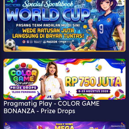
Pragmatig Play - COLOR GAME
BONANZA - Prize Drops