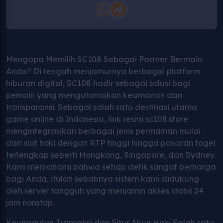
Mengapa Memilih SC108 Sebagai Partner Bermain
Anda? Di tengah menjamurnya berbagai platform
hiburan digital, SC108 hadir sebagai solusi bagi
pemain yang mengutamakan keamanan dan
transparansi. Sebagai salah satu destinasi utama
game online di Indonesia, link resmi sc108.store
mengintegrasikan berbagai jenis permainan mulai
dari slot hoki dengan RTP tinggi hingga pasaran togel
terlengkap seperti Hongkong, Singapore, dan Sydney.
Kami memahami bahwa setiap detik sangat berharga
bagi Anda, itulah sebabnya sistem kami didukung
oleh server tangguh yang menjamin akses stabil 24
jam nonstop.
Keunggulan Transaksi dan Fitur Akun Hoki Salah satu