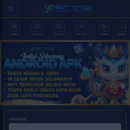
FISHING
COCK F.
ARCADE
PROMO
MEGAGACOR
ANUB
USERNAME