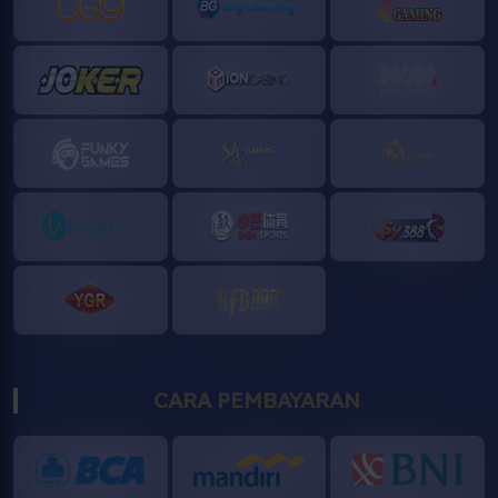
CARA PEMBAYARAN