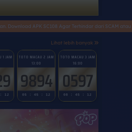
8 Agar Terhindar dari SCAM atau Penipuan yang Mengata
Lihat lebih banyak
 2 JAM
TOTO MACAU 3 JAM
TOTO MACAU 4 JAM
TOTO MACAU 5 J
16:00
19:00
22:00
94
0597
5843
306
: 10
08 : 45 : 10
11 : 45 : 10
14 : 45 : 1