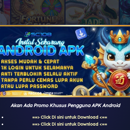
Akan Ada Promo Khusus Pengguna APK Android
==> Click Di sini untuk Download <==
==> Click Di sini untuk Download <==