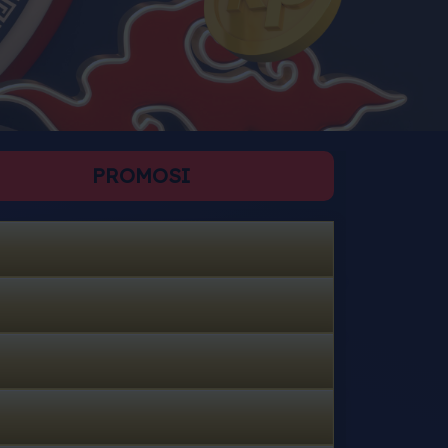
PROMOSI