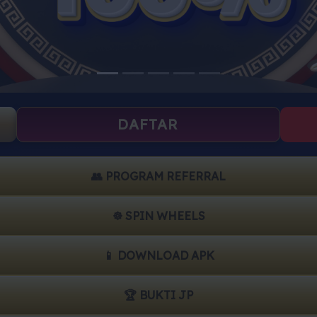
DAFTAR
👥 PROGRAM REFERRAL
☸️ SPIN WHEELS
📱 DOWNLOAD APK
🏆 BUKTI JP