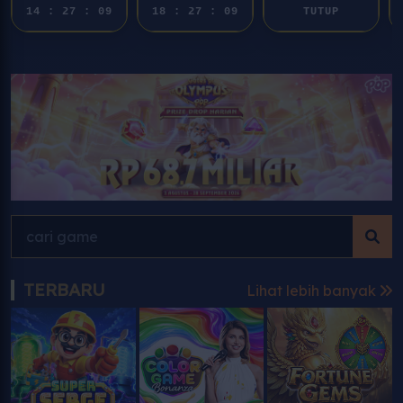
18 : 27 : 07
TUTUP
14 : 17 : 07
TERBARU
Lihat lebih banyak