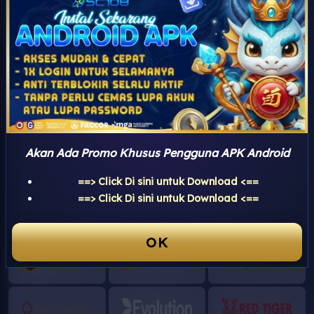
Akan Ada Promo Khusus Pengguna APK Android
PROVIDER KAMI
==> Click Di sini untuk Download <==
==> Click Di sini untuk Download <==
OK