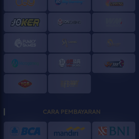
CARA PEMBAYARAN