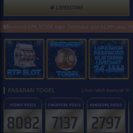
⚽️ LIVESCORE
d APK SC108 Agar Terhindar dari SCAM atau Penipuan ya
PASARAN TOGEL
Lihat lebih banyak
SINGAPORE POOLS
HONGKONG POOLS
SYDNEY LOTTO
7137
2797
3764