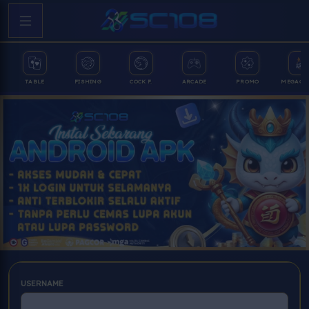
FISHING
COCK F.
ARCADE
PROMO
MEGAGACOR
ANUB
USERNAME