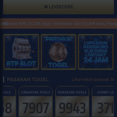
⚽️ LIVESCORE
PK SC108 Agar Terhindar dari SCAM atau Penipuan yang 
PASARAN TOGEL
Lihat lebih banyak
SINGAPORE POOLS
HONGKONG POOLS
SYDNEY LOTTO
7907
9943
3712