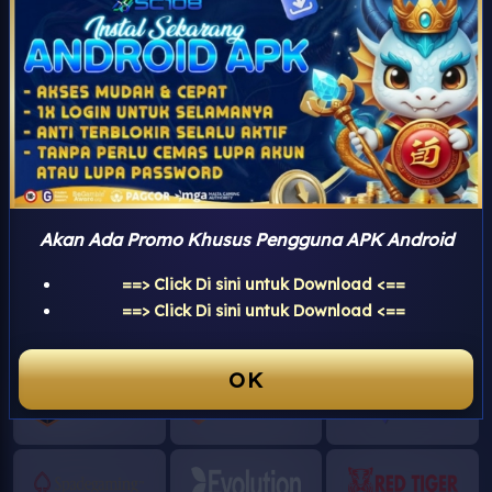
Akan Ada Promo Khusus Pengguna APK Android
PROVIDER KAMI
==> Click Di sini untuk Download <==
==> Click Di sini untuk Download <==
OK