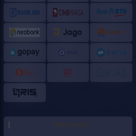
TEMUI KAMI