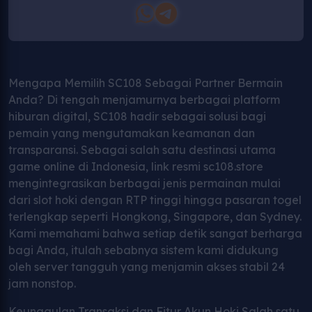
Mengapa Memilih SC108 Sebagai Partner Bermain
Anda? Di tengah menjamurnya berbagai platform
hiburan digital, SC108 hadir sebagai solusi bagi
pemain yang mengutamakan keamanan dan
transparansi. Sebagai salah satu destinasi utama
game online di Indonesia, link resmi sc108.store
mengintegrasikan berbagai jenis permainan mulai
dari slot hoki dengan RTP tinggi hingga pasaran togel
terlengkap seperti Hongkong, Singapore, dan Sydney.
Kami memahami bahwa setiap detik sangat berharga
bagi Anda, itulah sebabnya sistem kami didukung
oleh server tangguh yang menjamin akses stabil 24
jam nonstop.
Keunggulan Transaksi dan Fitur Akun Hoki Salah satu