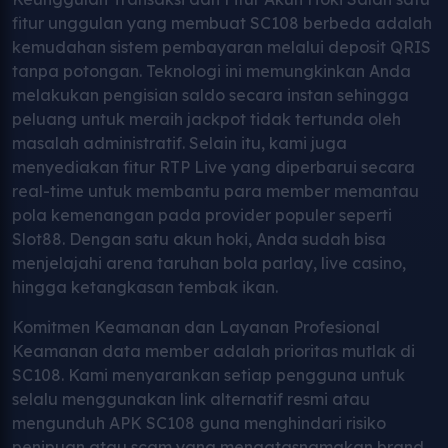
fitur unggulan yang membuat SC108 berbeda adalah
kemudahan sistem pembayaran melalui deposit QRIS
tanpa potongan. Teknologi ini memungkinkan Anda
melakukan pengisian saldo secara instan sehingga
peluang untuk meraih jackpot tidak tertunda oleh
masalah administratif. Selain itu, kami juga
menyediakan fitur RTP Live yang diperbarui secara
real-time untuk membantu para member memantau
pola kemenangan pada provider populer seperti
Slot88. Dengan satu akun hoki, Anda sudah bisa
menjelajahi arena taruhan bola parlay, live casino,
hingga ketangkasan tembak ikan.
Komitmen Keamanan dan Layanan Profesional
Keamanan data member adalah prioritas mutlak di
SC108. Kami menyarankan setiap pengguna untuk
selalu menggunakan link alternatif resmi atau
mengunduh APK SC108 guna menghindari risiko
penipuan atau scam yang mengatasnamakan brand