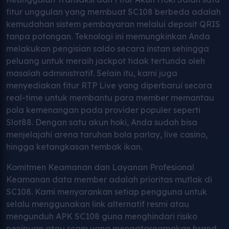
fitur unggulan yang membuat SC108 berbeda adalah
kemudahan sistem pembayaran melalui deposit QRIS
tanpa potongan. Teknologi ini memungkinkan Anda
melakukan pengisian saldo secara instan sehingga
peluang untuk meraih jackpot tidak tertunda oleh
masalah administratif. Selain itu, kami juga
menyediakan fitur RTP Live yang diperbarui secara
real-time untuk membantu para member memantau
pola kemenangan pada provider populer seperti
Slot88. Dengan satu akun hoki, Anda sudah bisa
menjelajahi arena taruhan bola parlay, live casino,
hingga ketangkasan tembak ikan.
Komitmen Keamanan dan Layanan Profesional
Keamanan data member adalah prioritas mutlak di
SC108. Kami menyarankan setiap pengguna untuk
selalu menggunakan link alternatif resmi atau
mengunduh APK SC108 guna menghindari risiko
penipuan atau scam yang mengatasnamakan brand