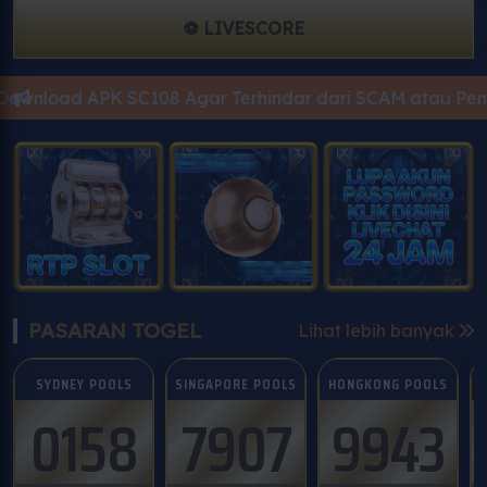
⚽️ LIVESCORE
d APK SC108 Agar Terhindar dari SCAM atau Penipuan ya
PASARAN TOGEL
Lihat lebih banyak
SINGAPORE POOLS
HONGKONG POOLS
SYDNEY LOTTO
7907
9943
3712