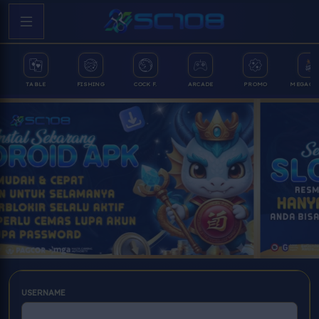
TABLE
FISHING
COCK F.
ARCADE
PROMO
MEGAGA
USERNAME