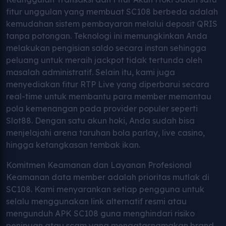
fitur unggulan yang membuat SC108 berbeda adalah
kemudahan sistem pembayaran melalui deposit QRIS
tanpa potongan. Teknologi ini memungkinkan Anda
melakukan pengisian saldo secara instan sehingga
peluang untuk meraih jackpot tidak tertunda oleh
masalah administratif. Selain itu, kami juga
menyediakan fitur RTP Live yang diperbarui secara
real-time untuk membantu para member memantau
pola kemenangan pada provider populer seperti
Slot88. Dengan satu akun hoki, Anda sudah bisa
menjelajahi arena taruhan bola parlay, live casino,
hingga ketangkasan tembak ikan.
Komitmen Keamanan dan Layanan Profesional
Keamanan data member adalah prioritas mutlak di
SC108. Kami menyarankan setiap pengguna untuk
selalu menggunakan link alternatif resmi atau
mengunduh APK SC108 guna menghindari risiko
penipuan atau scam yang mengatasnamakan brand