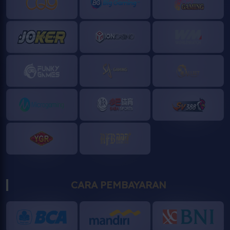
CARA PEMBAYARAN